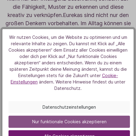
die Fähigkeit, Muster zu erkennen und diese
kreativ zu verknüpfen.Eurekas sind nicht nur den
großen Denkern vorbehalten. Im Alltag können sie
genauso transformative Auswirkungen haben.
Wir nutzen Cookies, um die Website zu optimieren und um
Vielleicht findest du eine Lösung für ein
relevante Inhalte zu zeigen. Du kannst mit Klick auf „Alle
langjähriges Problem, erkennst die Antwort auf
Cookies akzeptieren“ dem Einsatz aller Cookies einwilligen
eine schwierige Frage oder kommst auf eine
oder dich per Klick auf „Nur funktionale Cookies
akzeptieren“ anders entscheiden. Wenn du zu einem
innovative Idee für dein persönliches Projekt. Es
späteren Zeitpunkt deine Meinung änderst, kannst du die
gibt keine festen Regeln für das Entstehen von
Einstellungen stets für die Zukunft unter
Cookie-
Eureka-Momenten, aber eine offene, neugierige
Einstellungen
ändern. Weitere Hinweise findest du unter
Datenschutz.
Geisteshaltung scheint förderlich zu sein. Also,
halte Ausschau nach diesen besonderen
Augenblicken, vielleicht erlebst du dein eigenes
Datenschutzeinstellungen
Eureka schon bald.
Nur funktionale Cookies akzeptieren