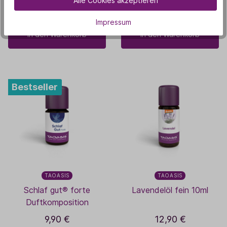
Alle Cookies akzeptieren
(4)
(6)
Impressum
In den Warenkorb
In den Warenkorb
Bestseller
TAOASIS
TAOASIS
Schlaf gut® forte
Lavendelöl fein 10ml
Duftkomposition
9,90 €
12,90 €