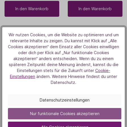
In den Warenkorb
In den Warenkorb
Wir nutzen Cookies, um die Website zu optimieren und um
Bestseller
relevante Inhalte zu zeigen. Du kannst mit Klick auf „Alle
Cookies akzeptieren“ dem Einsatz aller Cookies einwilligen
oder dich per Klick auf „Nur funktionale Cookies
akzeptieren“ anders entscheiden. Wenn du zu einem
späteren Zeitpunkt deine Meinung änderst, kannst du die
Einstellungen stets für die Zukunft unter
Cookie-
Einstellungen
ändern. Weitere Hinweise findest du unter
Datenschutz.
BALDINI
TAOASIS
„Von Herzen“ Mini-
Schlaf gut® Mini-
Datenschutzeinstellungen
Duftset
Raumspray
7,90 €
2,49 €
Nur funktionale Cookies akzeptieren
5 ml
(1.580,00 € / 1000 ml)
10 ml
(249,00 € / 1000 ml)