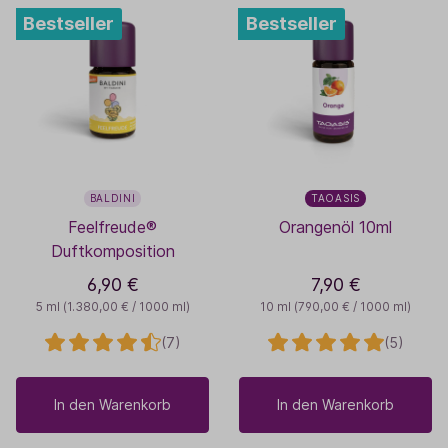
Bestseller
Bestseller
BALDINI
TAOASIS
Feelfreude®
Orangenöl 10ml
Duftkomposition
6,90 €
7,90 €
5 ml
(1.380,00 € / 1000 ml)
10 ml
(790,00 € / 1000 ml)
(7)
(5)
In den Warenkorb
In den Warenkorb