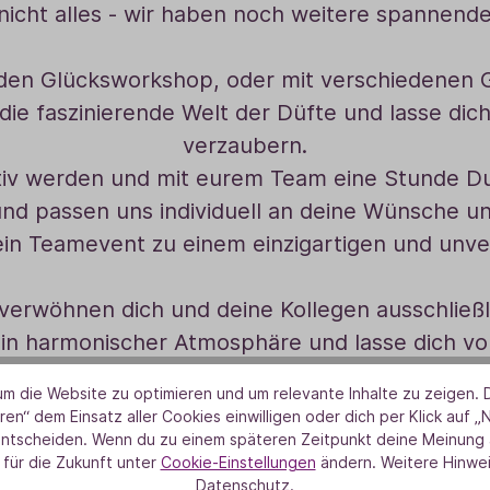
nicht alles - wir haben noch weitere spannende
nden Glücksworkshop, oder mit verschiedenen G
 die faszinierende Welt der Düfte und lasse 
verzaubern.
aktiv werden und mit eurem Team eine Stunde 
t und passen uns individuell an deine Wünsche u
dein Teamevent zu einem einzigartigen und unve
r verwöhnen dich und deine Kollegen ausschließ
 in harmonischer Atmosphäre und lasse dich vo
verwöhnen.
m die Website zu optimieren und um relevante Inhalte zu zeigen. D
ren“ dem Einsatz aller Cookies einwilligen oder dich per Klick auf „
es Teamevent bei TAOASIS, bei dem Teamgeist
entscheiden. Wenn du zu einem späteren Zeitpunkt deine Meinung ä
 für die Zukunft unter
Cookie-Einstellungen
ändern. Weitere Hinwei
Mittelpunkt stehen!
Datenschutz.