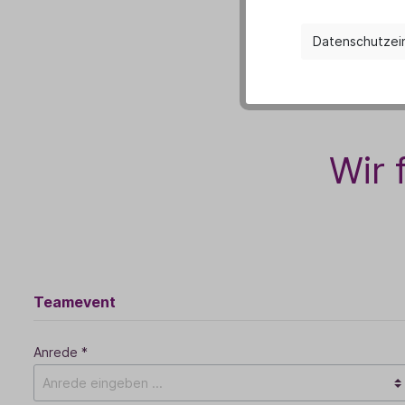
Datenschutzei
Wir 
Teamevent
Anrede *