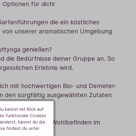
 Optionen für dich!
artenführungen die ein köstliches
dich von unserer aromatischen Umgebung
Duftyoga genießen?
nd die Bedürfnisse deiner Gruppe an. So
rgesslichen Erlebnis wird.
lich mit hochwertigen Bio- und Demeter-
n den sorgfältig ausgewählten Zutaten
u kannst mit Klick auf
Nur funktionale Cookies
, Entspannung und Wohlbefinden im
nderst, kannst du die
se findest du unter