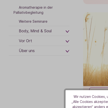
Aromatherapie in der
Palliativbegleitung
Weitere Seminare
Body, Mind & Soul
Vor Ort
Über uns
12
Wir nutzen Cookies, u
„Alle Cookies akzeptie
Nov.
akzeptieren“ anders 