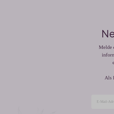
Ne
Melde d
infor
Als 