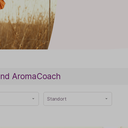
Baldini Naturkosmetik
Funktionskosmetik
Saunadüfte
 und AromaCoach
Standort