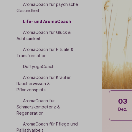
AromaCoach für psychische
Gesundheit
Life- und AromaCoach
AromaCoach für Glück &
Achtsamkeit
AromaCoach für Rituale &
Transformation
DuftyogaCoach
AromaCoach für Kräuter,
Räucherwissen &
Pflanzenspirits
03
AromaCoach für
Schmerzkompetenz &
Dez.
Regeneration
AromaCoach für Pflege und
Palliativarbeit