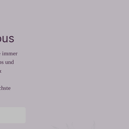
pus
be immer
ps und
&
chste