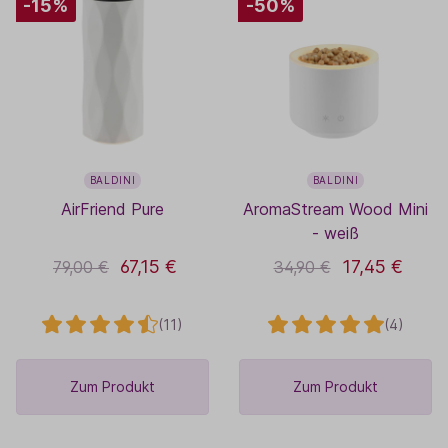
-15%
-50%
BALDINI
BALDINI
AirFriend Pure
AromaStream Wood Mini
- weiß
67,15 €
17,45 €
79,00 €
34,90 €
(11)
(4)
Zum Produkt
Zum Produkt