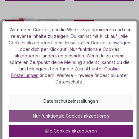
-10%
-50%
Wir nutzen Cookies, um die Website zu optimieren und um
relevante Inhalte zu zeigen. Du kannst mit Klick auf „Alle
Cookies akzeptieren“ dem Einsatz aller Cookies einwilligen
oder dich per Klick auf „Nur funktionale Cookies
akzeptieren“ anders entscheiden. Wenn du zu einem
späteren Zeitpunkt deine Meinung änderst, kannst du die
Einstellungen stets für die Zukunft unter
Cookie-
Einstellungen
ändern. Weitere Hinweise findest du unter
MEDITAO
BALDINI
Datenschutz.
Tonka Creme
AromaStream Wood inkl.
Holzkugeln
Datenschutzeinstellungen
11,61 €
34,50 €
12,90 €
69,00 €
50 ml
(232,20 € / 1000 ml)
Nur funktionale Cookies akzeptieren
(10)
Alle Cookies akzeptieren