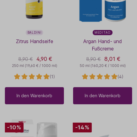
BALDINI
MEDITAO
Zitrus Handseife
Argan Hand- und
Fußcreme
4,90 €
8,01 €
8,90 €
8,90 €
250 ml
(19,60 € / 1000 ml)
50 ml
(160,20 € / 1000 ml)
(1)
(4)
In den Warenkorb
In den Warenkorb
-10%
-14%