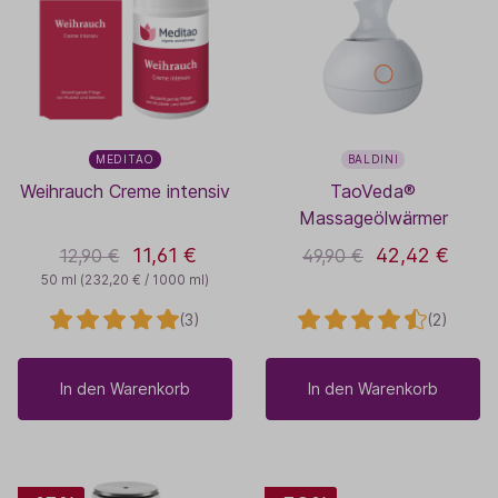
MEDITAO
BALDINI
Weihrauch Creme intensiv
TaoVeda®
Massageölwärmer
11,61 €
42,42 €
12,90 €
49,90 €
50 ml
(232,20 € / 1000 ml)
(3)
(2)
In den Warenkorb
In den Warenkorb