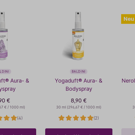
Neu
LDINI
BALDINI
ft® Aura- &
Yogaduft® Aura- &
Nerol
yspray
Bodyspray
90 €
8,90 €
67 € / 1000 ml)
30 ml
(296,67 € / 1000 ml)
3
(4)
(2)