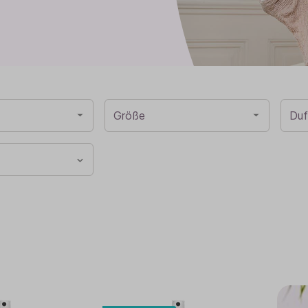
Baldini Naturkosmetik
Funktionskosmetik
Saunadüfte
Größe
Duf