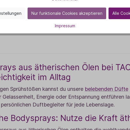
nstellungen
Nur funktionale Cookies akzeptieren
Alle Coo
Produkt
Zum Produkt
Impressum
rays aus ätherischen Ölen bei TA
chtigkeit im Alltag
igen Sprühstößen kannst du unsere
belebenden Düfte
r Gelassenheit, Energie oder Entspannung entführen la
 persönlichen Duftbegleiter für jede Lebenslage.
che Bodysprays: Nutze die Kraft ät
prays aus ätherischen Ölen enthalten die wohltuende