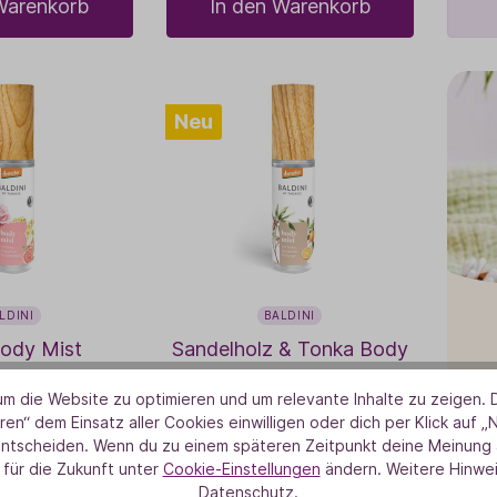
Warenkorb
In den Warenkorb
Neu
LDINI
BALDINI
ody Mist
Sandelholz & Tonka Body
Mist
Feu
m die Website zu optimieren und um relevante Inhalte zu zeigen. D
,90 €
14,90 €
ren“ dem Einsatz aller Cookies einwilligen oder dich per Klick auf „
entscheiden. Wenn du zu einem späteren Zeitpunkt deine Meinung ä
67 € / 1000 ml)
30 ml
(496,67 € / 1000 ml)
 für die Zukunft unter
Cookie-Einstellungen
ändern. Weitere Hinwei
(1)
Datenschutz.