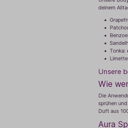
deinem Allta
Grapefr
Patchou
Benzoe:
Sandelh
Tonka: 
Limette
Unsere b
Wie wen
Die Anwendun
sprühen und
Duft aus 100
Aura Sp