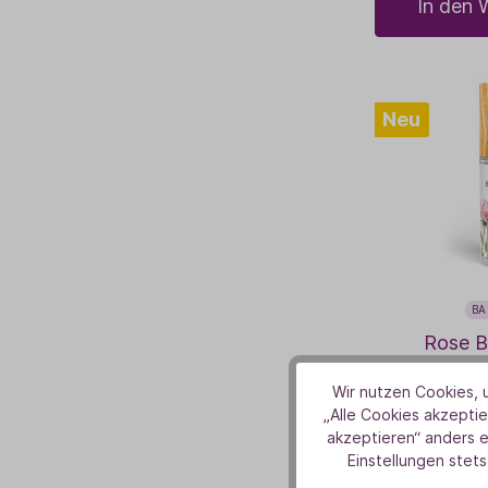
In den 
Neu
BA
Rose B
Wir nutzen Cookies, u
14
„Alle Cookies akzeptie
akzeptieren“ anders 
30 ml
(496,
Einstellungen stets