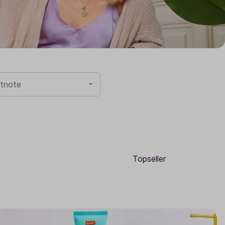
Sale
Adventskalender
tnote