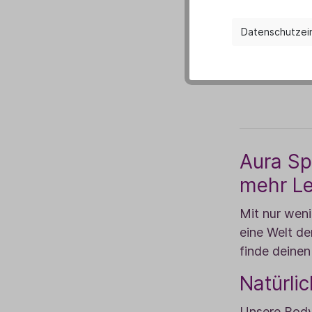
Datenschutzei
Zum 
Aura Sp
mehr Lei
Mit nur wen
eine Welt de
finde deinen
Natürli
Unsere Bodys