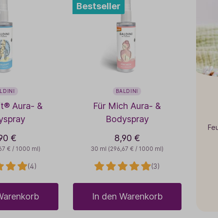
Bestseller
LDINI
BALDINI
t® Aura- &
Für Mich Aura- &
yspray
Bodyspray
Feu
90 €
8,90 €
67 € / 1000 ml)
30 ml
(296,67 € / 1000 ml)
(4)
(3)
Warenkorb
In den Warenkorb