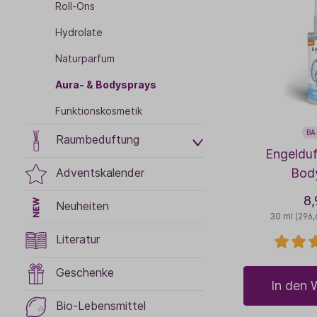
Roll-Ons
Hydrolate
Naturparfum
Aura- & Bodysprays
Funktionskosmetik
BA
Raumbeduftung
Engelduf
Bod
Adventskalender
8,
Neuheiten
30 ml
(296,
Literatur
Geschenke
In den 
Bio-Lebensmittel