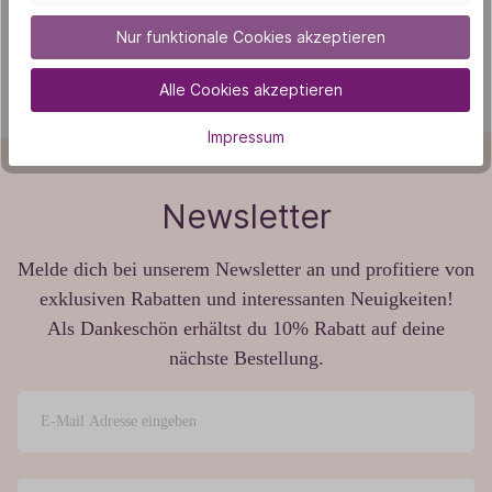
(Wenn du den Vertrag widerrufen willst, dann fülle bitte
Nur funktionale Cookies akzeptieren
dieses Formular aus und sende es zurück an TAOASIS)
Alle Cookies akzeptieren
Impressum
Newsletter
Melde dich bei unserem Newsletter an und profitiere von
exklusiven Rabatten und interessanten Neuigkeiten!
Als Dankeschön erhältst du 10% Rabatt auf deine
nächste Bestellung.