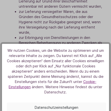
Lieferung auf Grund ihrer Beschaffenheit
untrennbar mit anderen Gütern vermischt wurden,
zur Lieferung versiegelter Waren, die aus
Gründen des Gesundheitsschutzes oder der
Hygiene nicht zur Rückgabe geeignet sind, wenn
ihre Versiegelung nach der Lieferung entfernt
wurde,
zur Erbringung von Dienstleistungen in den
Bereichen Beherbergung zu anderen Zwecken als
zu Wohnzwecken, Beförderung von Waren,
Wir nutzen Cookies, um die Website zu optimieren und um
Kraftfahrzeugvermietung, Lieferung von Speisen
relevante Inhalte zu zeigen. Du kannst mit Klick auf „Alle
und Getränken sowie zur Erbringung weiterer
Cookies akzeptieren“ dem Einsatz aller Cookies einwilligen
Dienstleistungen im Zusammenhang mit
oder dich per Klick auf „Nur funktionale Cookies
Freizeitbetätigungen, wenn der Vertrag für die
akzeptieren“ anders entscheiden. Wenn du zu einem
Erbringung einen spezifischen Termin oder
späteren Zeitpunkt deine Meinung änderst, kannst du die
Zeitraum vorsieht, insbesondere Tickets für die
Einstellungen stets für die Zukunft unter
Cookie-
Duftgartenführung.
Einstellungen
ändern. Weitere Hinweise findest du unter
Datenschutz.
Muster-Widerrufsformular
Widerrufsformular als PDF herunterladen
Datenschutzeinstellungen