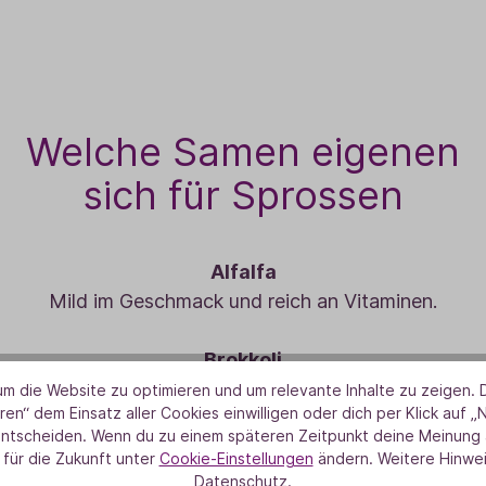
Welche Samen eigenen
sich für Sprossen
Alfalfa
Mild im Geschmack und reich an Vitaminen.
Brokkoli
zig, reich an Antioxidantien. Mungbohnen Knackig und
m die Website zu optimieren und um relevante Inhalte zu zeigen. D
ren“ dem Einsatz aller Cookies einwilligen oder dich per Klick auf „
asiatische Gerichte.
entscheiden. Wenn du zu einem späteren Zeitpunkt deine Meinung ä
 für die Zukunft unter
Cookie-Einstellungen
ändern. Weitere Hinwei
Linsen
Datenschutz.