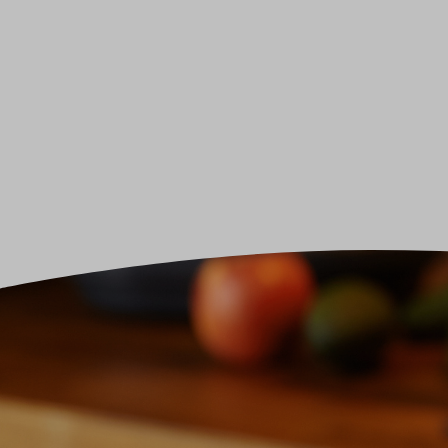
Düfte zum Wohlfühlen
AromaCoach für Rituale &
Zum Durchatmen
Transformation
Energiespender
DuftyogaCoach
Für Kinder
AromaCoach für Kräuter, Räucherwissen
Frauenkraft
& Pflanzenspirits
Hautwohl
AromaCoach für Schmerzkompetenz &
Für Muskeln & Gelenke
Regeneration
Für die Hausapotheke
AromaCoach für Pflege und
Insektenschutz
Palliativarbeit
Aromatherapie in der Palliativbegleitung
Weitere Seminare