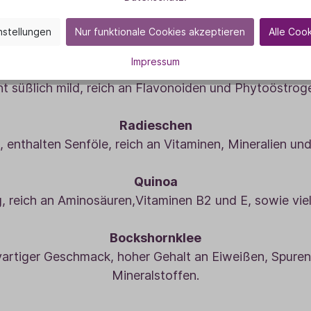
mack, reich an Eiweiß. Sonnenblumenkerne Mild und kn
gesunden Fetten.
nstellungen
Nur funktionale Cookies akzeptieren
Alle Coo
Impressum
Rotklee
ht süßlich mild, reich an Flavonoiden und Phytoöstrog
Radieschen
 enthalten Senföle, reich an Vitaminen, Mineralien u
Quinoa
ig, reich an Aminosäuren,Vitaminen B2 und E, sowie viel
Bockshornklee
ryartiger Geschmack, hoher Gehalt an Eiweißen, Spure
Mineralstoffen.