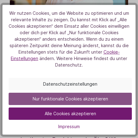
Wir nutzen Cookies, um die Website zu optimieren und um
relevante Inhalte zu zeigen. Du kannst mit Klick auf „Alle
Cookies akzeptieren“ dem Einsatz aller Cookies einwilligen
oder dich per Klick auf „Nur funktionale Cookies
akzeptieren“ anders entscheiden. Wenn du zu einem
späteren Zeitpunkt deine Meinung änderst, kannst du die
Einstellungen stets für die Zukunft unter
Cookie-
Einstellungen
ändern. Weitere Hinweise findest du unter
Datenschutz.
Besuche uns im
Datenschutzeinstellungen
TAOASIS Store in Lage
Nur funktionale Cookies akzeptieren
Alle Cookies akzeptieren
Unser TAOASIS Team in Lage berät
dich leidenschaftlich gerne in unserem
Impressum
Store vor Ort. Hast du Fragen zu