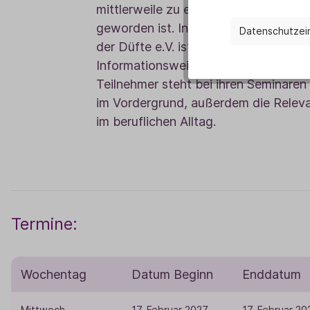
mittlerweile zu einer anerkannten K
geworden ist. In ihrer Funktion als P
Datenschutzei
der Düfte e.V. ist ihr vor allem die fun
Informationsweitergabe ein großes An
Teilnehmer steht bei ihren Seminare
im Vordergrund, außerdem die Relev
im beruflichen Alltag.
Termine:
Wochentag
Datum Beginn
Enddatum
Mittwoch
17. Februar 2027
17. Februar 20