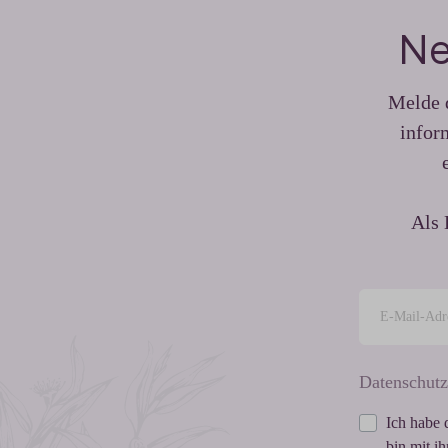
Ne
Melde d
infor
Als 
Datenschutz
Ich habe 
bin mit i