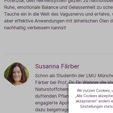
Potenzial, dein Nervensystem gezielt zu harmonisier
Ruhe, emotionale Balance und Gelassenheit zu sche
Tauche ein in die Welt des Vagusnervs und erfahre, 
aber effektive Anwendungen mit ätherischen Ölen 
nachhaltig verbessern kannst!
Susanna Färber
Schon als Studentin der LMU Münch
Färber bei Prof. Dr. Dr. Wabner die V
Naturstoffchemie/Aromatherapie und 
Wir nutzen Cookies, u
duftenden Pflanzen. Als langjährige 
„Alle Cookies akzeptie
akzeptieren“ anders 
engagierte Apothekerin und Referenti
Einstellungen stets
dazu beigetragen, dass die Aromathe