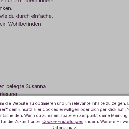
en und dir mehr innere
nken.
wie du durch einfache,
dein Wohlbefinden
en belegte Susanna
orlesung
entdeckte ihre Liebe zu
m die Website zu optimieren und um relevante Inhalte zu zeigen. D
Wabner-Schülerin,
ren“ dem Einsatz aller Cookies einwilligen oder dich per Klick auf „
entscheiden. Wenn du zu einem späteren Zeitpunkt deine Meinung ä
n hat sie seit 2005 aktiv
 für die Zukunft unter
Cookie-Einstellungen
ändern. Weitere Hinwei
rapie in Deutschland
Datenschutz.