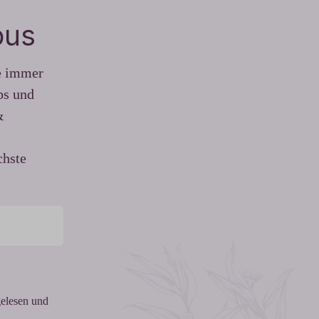
pus
be immer
ps und
&
chste
elesen und