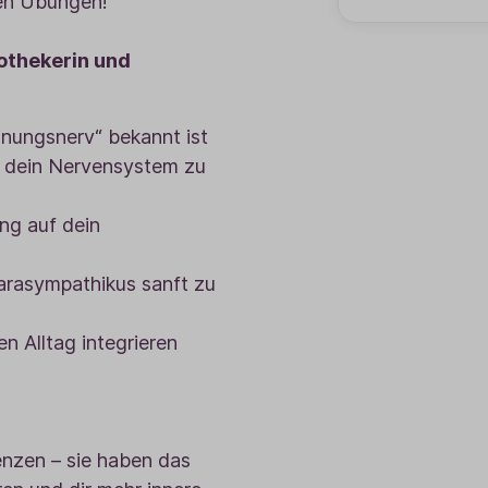
hen Übungen!
othekerin und
nnungsnerv“ bekannt ist
nd dein Nervensystem zu
ng auf dein
arasympathikus sanft zu
en Alltag integrieren
enzen – sie haben das