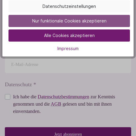
bleibe immer informiert über spannende Seminare,
Datenschutzeinstellungen
inspirierende Workshops und exklusive Events rund um
Nur funktionale Cookies akzeptieren
Aromatherapie, Gesundheit &
Persönlichkeitsentwicklung!
Alle Cookies akzeptieren
Als Dankeschön schenken wir dir 10 % Rabatt auf deine
nächste Seminarbuchung.
Impressum
Datenschutz *
Ich habe die
Datenschutzbestimmungen
zur Kenntnis
genommen und die
AGB
gelesen und bin mit ihnen
einverstanden.
Jetzt abonnieren