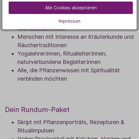
Für wen ist die Weiterbildung geeignet?
Alle Cookies akzeptieren
Aromatherapie-Interessierte und
Impressum
AromaCoach:innen
Menschen mit Interesse an Kräuterkunde und
Räuchertraditionen
Yogalehrer:innen, Ritualleiter:innen,
naturverbundene Begleiter:innen
Alle, die Pflanzenwissen mit Spiritualität
verbinden möchten
Dein Rundum-Paket
Skript mit Pflanzenporträts, Rezepturen &
Ritualimpulsen
Hoher Praxisanteil mit Kräutern, Harzen und