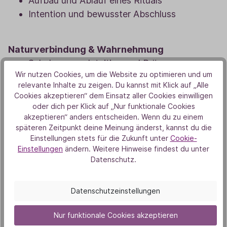
Aufbau und Ablauf eines Rituals
Intention und bewusster Abschluss
Naturverbindung & Wahrnehmung
Schulung von Intuition und Präsenz
Wir nutzen Cookies, um die Website zu optimieren und um
Erdung und Begegnung mit Pflanzen
relevante Inhalte zu zeigen. Du kannst mit Klick auf „Alle
Cookies akzeptieren“ dem Einsatz aller Cookies einwilligen
oder dich per Klick auf „Nur funktionale Cookies
Pflanzen im Alltag
akzeptieren“ anders entscheiden. Wenn du zu einem
Einsatz in Gruppen und Kursen
späteren Zeitpunkt deine Meinung änderst, kannst du die
Einstellungen stets für die Zukunft unter
Cookie-
Verantwortungsvoller Umgang
Einstellungen
ändern. Weitere Hinweise findest du unter
Datenschutz.
Integration & eigene Praxis
Aufbau einer persönlichen Pflanzenpraxis
Datenschutzeinstellungen
Verbindung von Wissen, Intuition und Ritual
Nur funktionale Cookies akzeptieren