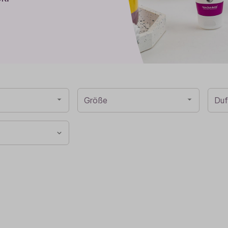
Baldini Naturkosmetik
Funktionskosmetik
Saunadüfte
Größe
Duf