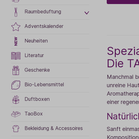
Raumbeduftung
Adventskalender
Neuheiten
Spezi
Literatur
Die T
Geschenke
Manchmal bra
Bio-Lebensmittel
unreine Haut
Aromatherap
Duftboxen
einer regene
TaoBox
Natürli
Bekleidung & Accessoires
Sanft einmas
Komposition 