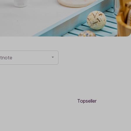
Sale
Adventskalender
tnote