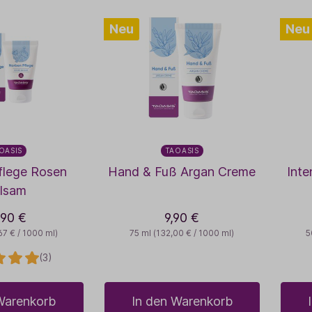
Neu
Neu
OASIS
TAOASIS
flege Rosen
Hand & Fuß Argan Creme
Inte
lsam
,90 €
9,90 €
67 € / 1000 ml)
75 ml
(132,00 € / 1000 ml)
5
(3)
Warenkorb
In den Warenkorb