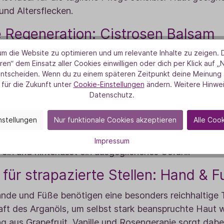
nd Altersflecken.
e Regeneration:
Cistrosen Balsam
m die Website zu optimieren und um relevante Inhalte zu zeigen. D
Duft der Cistrose ist eine Wohltat für Haut und Seele
ren“ dem Einsatz aller Cookies einwilligen oder dich per Klick auf „
r cremige Balsam eine ideale Intensivpflege für Gesic
entscheiden. Wenn du zu einem späteren Zeitpunkt deine Meinung ä
eigt.
 für die Zukunft unter
Cookie-Einstellungen
ändern. Weitere Hinwei
Datenschutz.
ve Hilfe: Teebaumcreme bei beansp
nstellungen
Nur funktionale Cookies akzeptieren
Alle Coo
mcreme
ist unser Spezialist für ein geklärtes Hautbi
legt beanspruchte und zu Unreinheiten neigende Hau
Impressum
l ein und hinterlässt ein ausgeglichenes Gefühl.
 für strapazierte Stellen: Hand &
nde und Füße benötigen eine besonders reichhaltige 
aft des Arganöls, um selbst stark beanspruchte Haut
 aus Grapefruit, Vanille und Rosengeranie sorgt dabei