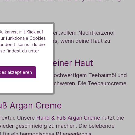
u kannst mit Klick auf
. In Kombination mit wertvollem Nachtkerzenöl
Nur funktionale Cookies
ht und Körper, besonders, wenn deine Haut zu
nderst, kannst du die
se findest du unter
ruchter & unreiner Haut
kies akzeptieren
ld. Die Kombination aus hochwertigem Teebaumöl und
t intensiv, ohne zu beschweren. Die Teebaumcreme
 Fuß Argan Creme
Textur. Unsere
Hand & Fuß Argan Creme
nutzt die
 wieder geschmeidig zu machen. Die belebende
 für ein harmonisches Pflegeerlebnis.