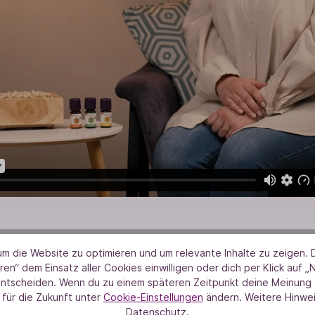
m die Website zu optimieren und um relevante Inhalte zu zeigen. D
ren“ dem Einsatz aller Cookies einwilligen oder dich per Klick auf „
entscheiden. Wenn du zu einem späteren Zeitpunkt deine Meinung ä
 für die Zukunft unter
Cookie-Einstellungen
ändern. Weitere Hinwei
Datenschutz.