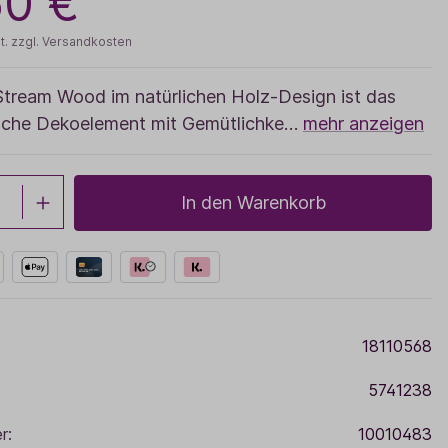
50 €
Sale
t. zzgl. Versandkosten
Adventskalender
tream Wood im natürlichen Holz-Design ist das
liche Dekoelement mit Gemütlichke…
mehr anzeigen
In den Warenkorb
18110568
5741238
r:
10010483