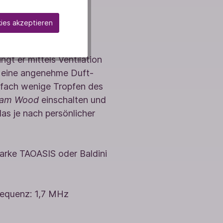
len
kies akzeptieren
unaufdringliche
gt er mittels Ventilation
r eine angenehme Duft-
nfach wenige Tropfen des
eam Wood
einschalten und
as je nach persönlicher
Marke TAOASIS oder Baldini
frequenz: 1,7 MHz