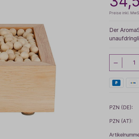
34,
Baldini Naturkosmetik
Funktionskosmetik
Saunadüfte
Preise inkl. MwS
Der AromaS
unaufdring
PZN (DE):
PZN (AT):
Artikelnumme