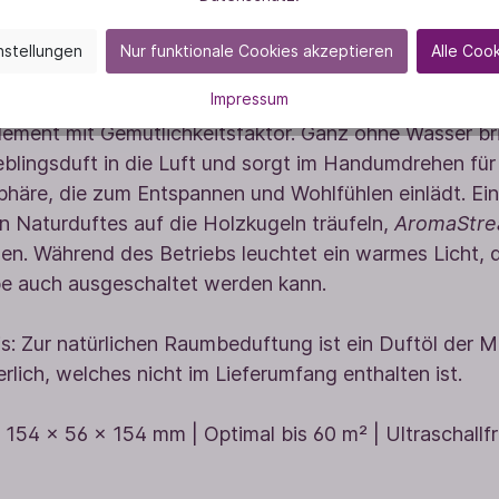
PRODUKTINFORMATIONEN
r alle, die es genau wissen wol
nstellungen
Nur funktionale Cookies akzeptieren
Alle Coo
Impressum
romaStream Wood
im natürlichen Holz-Design ist das 
ement mit Gemütlichkeitsfaktor. Ganz ohne Wasser brin
eblingsduft in die Luft und sorgt im Handumdrehen fü
häre, die zum Entspannen und Wohlfühlen einlädt. Ei
en Naturduftes auf die Holzkugeln träufeln,
AromaStr
en. Während des Betriebs leuchtet ein warmes Licht, d
be auch ausgeschaltet werden kann.
s: Zur natürlichen Raumbeduftung ist ein Duftöl der 
erlich, welches nicht im Lieferumfang enthalten ist.
 154 x 56 x 154 mm | Optimal bis 60 m² | Ultraschall