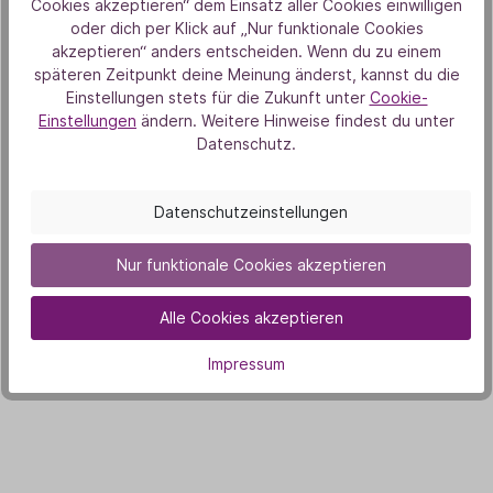
Cookies akzeptieren“ dem Einsatz aller Cookies einwilligen
oder dich per Klick auf „Nur funktionale Cookies
8
akzeptieren“ anders entscheiden. Wenn du zu einem
späteren Zeitpunkt deine Meinung änderst, kannst du die
Einstellungen stets für die Zukunft unter
Cookie-
Dieser Roll-On mit Pfefferminze mildert
Einstellungen
ändern. Weitere Hinweise findest du unter
unangenehme Spannungskopfschmerzen
Datenschutz.
zuverlässig und sorgt auch bei brütender Hitze
für einen klaren Kopf. Bei Bedarf auf die Schläfen,
Datenschutzeinstellungen
den Nacken oder das Handgelenk rollen und die
erfrischende, kühlende Wirkung spüren.
Nur funktionale Cookies akzeptieren
Zu den Produkten:
Alle Cookies akzeptieren
Impressum