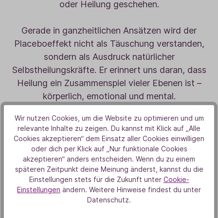
oder Heilung geschehen.
Gerade in ganzheitlichen Ansätzen wird der
Placeboeffekt nicht als Täuschung verstanden,
sondern als Ausdruck natürlicher
Selbstheilungskräfte. Er erinnert uns daran, dass
Heilung ein Zusammenspiel vieler Ebenen ist –
körperlich, emotional und mental.
Wir nutzen Cookies, um die Website zu optimieren und um
Der vielleicht wichtigste Bestandteil des
relevante Inhalte zu zeigen. Du kannst mit Klick auf „Alle
Placeboeffekts ist Vertrauen. Vertrauen in den
Cookies akzeptieren“ dem Einsatz aller Cookies einwilligen
eigenen Körper, in den Prozess und in die
oder dich per Klick auf „Nur funktionale Cookies
akzeptieren“ anders entscheiden. Wenn du zu einem
Möglichkeit von Veränderung. Dieses Vertrauen
späteren Zeitpunkt deine Meinung änderst, kannst du die
wirkt leise, aber nachhaltig. Es kann helfen,
Einstellungen stets für die Zukunft unter
Cookie-
Symptome zu lindern, Stress zu reduzieren und
Einstellungen
ändern. Weitere Hinweise findest du unter
Datenschutz.
das Gefühl von Ohnmacht zu lösen.