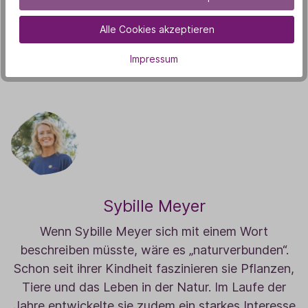
Alle Cookies akzeptieren
In den Warenkorb
Impressum
Sybille Meyer
Wenn Sybille Meyer sich mit einem Wort
beschreiben müsste, wäre es „naturverbunden“.
Schon seit ihrer Kindheit faszinieren sie Pflanzen,
Tiere und das Leben in der Natur. Im Laufe der
Jahre entwickelte sie zudem ein starkes Interesse