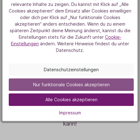
relevante Inhalte zu zeigen. Du kannst mit Klick auf „Alle
Cookies akzeptieren“ dem Einsatz aller Cookies einwilligen
Zusatztipp: Aroma-Kick mit Baldini
oder dich per Klick auf „Nur funktionale Cookies
Bio Aromen
akzeptieren“ anders entscheiden. Wenn du zu einem
späteren Zeitpunkt deine Meinung änderst, kannst du die
Einstellungen stets für die Zukunft unter
Cookie-
Einstellungen
ändern. Weitere Hinweise findest du unter
Für einen besonderen Geschmacks Kick sorgen
Datenschutz.
die Baldini Bio Aromen von Taoasis. Ein bis zwei
Tropfen des gewünschten Aromas verleihen
Datenschutzeinstellungen
Speisen und Getränken das gewisse Etwas.
Nur funktionale Cookies akzeptieren
Mit diesen Tipps wird es dir leicht fallen, mehr
Gemüse in deinen Alltag zu integrieren – ganz
Alle Cookies akzeptieren
ohne Verzicht auf Genuss. Probiere es aus und
Impressum
entdecke, wie vielfältig und lecker Gemüse sein
kann!