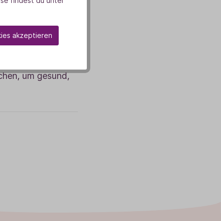
se findest du unter
tehen. Als gelernte
smetik und fand auf
 Meyer zwei Bücher
kies akzeptieren
ffentlicht und
heilkunde. Sie ist
uchen, um gesund,