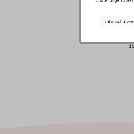
Einstellungen stets
dar
Kos
di
Datenschutzei
be
üb