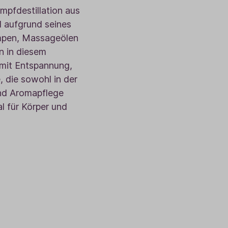
Sale
pfdestillation aus
 aufgrund seines
Adventskalender
ampen, Massageölen
n in diesem
mit Entspannung,
, die sowohl in der
und Aromapflege
l für Körper und