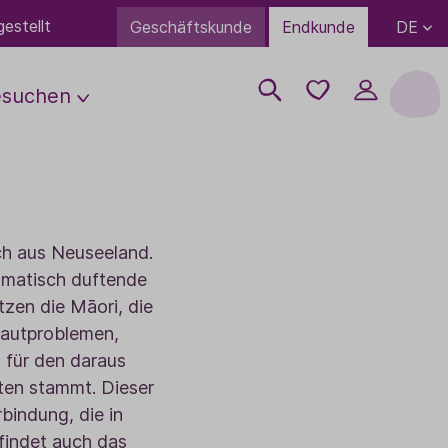
estellt
DE
Geschäftskunde
Endkunde
esuchen
ps
uftung
Wissenwertes
Über uns
Anreise
Neuheiten
Partner Übersicht
Geschenke
FAQ
Öffnungszeiten
erden
Trends
Campus
ch aus Neuseeland.
Bio-Lebensmittel
White Label
Kontakt
rden
Ausbildung
romatisch duftende
TaoBox
Bulk-Bestellung
 werden
tzen die Māori, die
Duftboxen
Kontakt
Hautproblemen,
für den daraus
Literatur
ten stammt. Dieser
Bekleidung & Accessoires
bindung, die in
Gutscheine
indet auch das