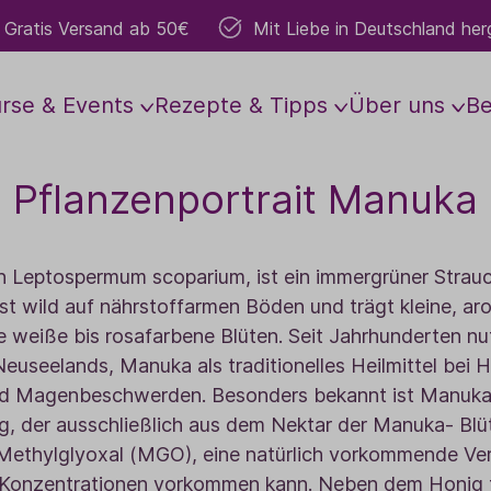
Gratis Versand ab 50€
Mit Liebe in Deutschland herg
rse & Events
Rezepte & Tipps
Über uns
B
Pflanzenportrait Manuka
d & Soul
Grundlagen
Anbau
Aromakosmetik
Vor Ort
Führungen & Worksho
Mitmachen
Raumbed
s Z
Die wichtigsten Öle
Gesichtspflege
TaoFarm
Lavendelwochen
Gartenführungen
Raumsprays
Mitarbeiter:in w
 Leptospermum scoparium, ist ein immergrüner Strau
r
Anwendung
Körperpflege
Weltweiter Anbau
Besondere Erlebnisse
Workshops
Raumdüfte
Anbaupartner we
t wild auf nährstoffarmen Böden und trägt kleine, a
r
Lesungen
Dosierung
Basis- & Massageöle
Yoga & mehr
Duftlampen
Vertriebspartner
e weiße bis rosafarbene Blüten. Seit Jahrhunderten nu
euseelands, Manuka als traditionelles Heilmittel bei 
en
Schwangerschaft
Roll-Ons
Konzerte
Duftgeräte
nd Magenbeschwerden. Besonders bekannt ist Manuka 
Sport & Bewegung
Hydrolate
Teamevents
Zubehör
 der ausschließlich aus dem Nektar der Manuka- Blü
Babys & Kinder
Naturparfum
Gartenführungen
Duftsets
Methylglyoxal (MGO), eine natürlich vorkommende Ver
 Konzentrationen vorkommen kann. Neben dem Honig f
Dufte Schule Studie
Aura- & Bodysprays
Duftsteine