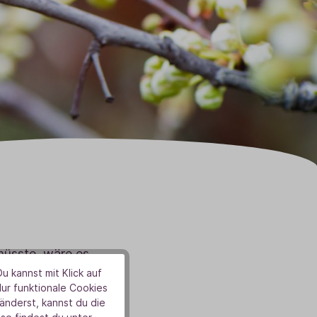
müsste, wäre es
 Pflanzen, Tiere und
u kannst mit Klick auf
Nur funktionale Cookies
e zudem ein starkes
nderst, kannst du die
ophie – vor allem