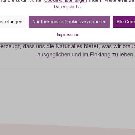
 für die Zukunft unter
Cookie-Einstellungen
ändern. Weitere Hinwei
an, wie all diese Bereiche miteinander in Verbindung s
Datenschutz.
metikerin entdeckte sie ihre Leidenschaft für Naturko
esem Weg zur Aromatherapie. Mittlerweile hat Sybille
nstellungen
Nur funktionale Cookies akzeptieren
Alle Coo
mit DIY-Rezepten für Schönheit und Gesundheit verö
Impressum
schäftigt sich intensiv mit den Möglichkeiten der Natur
erzeugt, dass uns die Natur alles bietet, was wir bra
ausgeglichen und im Einklang zu leben.