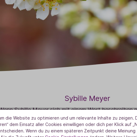
Sybille Meyer
Wenn Sybille Meyer sich mit einem Wort beschreiben 
urverbunden“. Schon seit ihrer Kindheit faszinieren sie
m die Website zu optimieren und um relevante Inhalte zu zeigen. D
ren“ dem Einsatz aller Cookies einwilligen oder dich per Klick auf „
 Leben in der Natur. Im Laufe der Jahre entwickelte si
entscheiden. Wenn du zu einem späteren Zeitpunkt deine Meinung ä
nteresse an Gesundheit, Sport, Psychologie und Philos