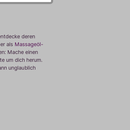
entdecke deren
er als
Massageöl-
en: Mache einen
te um dich herum.
ann unglaublich