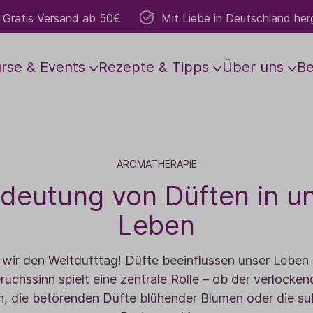
Gratis Versand ab 50€
Mit Liebe in Deutschland herg
rse & Events
Rezepte & Tipps
Über uns
B
d & Soul
Grundlagen
Anbau
Aromakosmetik
Vor Ort
Führungen & Worksho
Mitmachen
Raumbed
s Z
Die wichtigsten Öle
Gesichtspflege
TaoFarm
Lavendelwochen
Gartenführungen
Raumsprays
Mitarbeiter:in w
AROMATHERAPIE
edeutung von Düften in u
r
Anwendung
Körperpflege
Weltweiter Anbau
Besondere Erlebnisse
Workshops
Raumdüfte
Anbaupartner we
r
Lesungen
Dosierung
Basis- & Massageöle
Yoga & mehr
Duftlampen
Vertriebspartner
Leben
en
Schwangerschaft
Roll-Ons
Konzerte
Duftgeräte
 wir den Weltdufttag! Düfte beeinflussen unser Leben s
Sport & Bewegung
Hydrolate
Teamevents
Zubehör
uchssinn spielt eine zentrale Rolle – ob der verlocken
Babys & Kinder
Naturparfum
Gartenführungen
Duftsets
 die betörenden Düfte blühender Blumen oder die subt
Dufte Schule Studie
Aura- & Bodysprays
Duftsteine