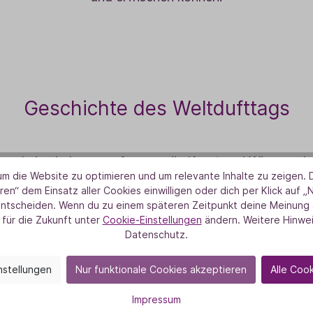
Geschichte des Weltdufttags
wurde ins Leben gerufen, um die Kunst und Wissenscha
m die Website zu optimieren und um relevante Inhalte zu zeigen. D
Bewusstsein für die Bedeutung von Düften in unserem
ren“ dem Einsatz aller Cookies einwilligen oder dich per Klick auf „
 Parfümeuren und Duftenthusiasten initiiert, hat sich d
entscheiden. Wenn du zu einem späteren Zeitpunkt deine Meinung ä
len Ereignis entwickelt, das von verschiedenen Organi
 für die Zukunft unter
Cookie-Einstellungen
ändern. Weitere Hinwei
Datenschutz.
Gemeinschaften weltweit gefeiert wird.
nstellungen
Nur funktionale Cookies akzeptieren
Alle Coo
Impressum