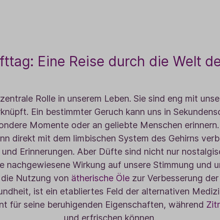
ttag: Eine Reise durch die Welt d
 zentrale Rolle in unserem Leben. Sie sind eng mit un
knüpft. Ein bestimmter Geruch kann uns in Sekundens
sondere Momente oder an geliebte Menschen erinnern. D
nn direkt mit dem limbischen System des Gehirns verb
und Erinnerungen. Aber Düfte sind nicht nur nostalgi
ne nachgewiesene Wirkung auf unsere Stimmung und u
 die Nutzung von
ätherische Öle
zur Verbesserung der
dheit, ist ein etabliertes Feld der alternativen Mediz
annt für seine beruhigenden Eigenschaften, während
Zit
und erfrischen können.