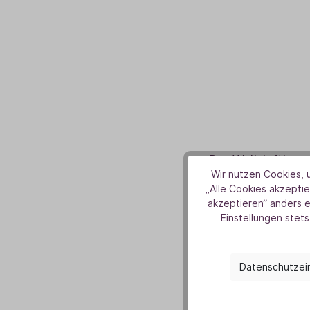
Der Weltdufttag 
Wir nutzen Cookies, u
zu feiern und das 
„Alle Cookies akzeptie
Ursprünglich von
akzeptieren“ anders 
einem globa
Einstellungen stets
Datenschutzei