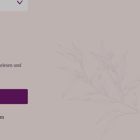
elesen und
am