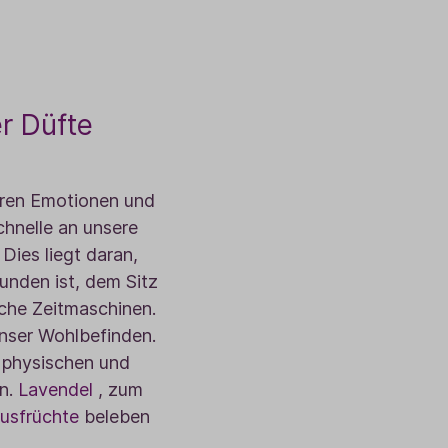
er Düfte
seren Emotionen und
chnelle an unsere
ies liegt daran,
unden ist, dem Sitz
sche Zeitmaschinen.
nser Wohlbefinden.
 physischen und
in.
Lavendel
, zum
rusfrüchte
beleben