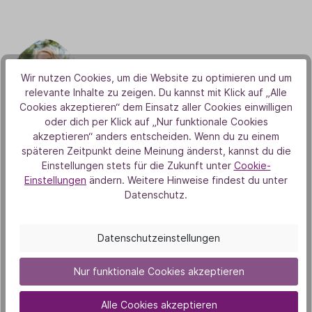
Wir nutzen Cookies, um die Website zu optimieren und um
relevante Inhalte zu zeigen. Du kannst mit Klick auf „Alle
Cookies akzeptieren“ dem Einsatz aller Cookies einwilligen
oder dich per Klick auf „Nur funktionale Cookies
Sybille Meyer
akzeptieren“ anders entscheiden. Wenn du zu einem
späteren Zeitpunkt deine Meinung änderst, kannst du die
Wenn Sybille Meyer sich mit einem Wort
Einstellungen stets für die Zukunft unter
Cookie-
beschreiben müsste, wäre es „naturverbunden“.
Einstellungen
ändern. Weitere Hinweise findest du unter
Datenschutz.
Schon seit ihrer Kindheit faszinieren sie Pflanzen,
Tiere und das Leben in der Natur. Im Laufe der
Jahre entwickelte sie zudem ein starkes Interesse
Datenschutzeinstellungen
an Gesundheit, Sport, Psychologie und
Nur funktionale Cookies akzeptieren
Philosophie – vor allem daran, wie all diese
Bereiche miteinander in Verbindung stehen. Als
Alle Cookies akzeptieren
gelernte Kosmetikerin entdeckte sie ihre