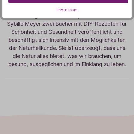
Leidenschaft für Naturkosmetik und fand auf
Impressum
diesem Weg zur Aromatherapie. Mittlerweile hat
Sybille Meyer zwei Bücher mit DIY-Rezepten für
Schönheit und Gesundheit veröffentlicht und
beschäftigt sich intensiv mit den Möglichkeiten
der Naturheilkunde. Sie ist überzeugt, dass uns
die Natur alles bietet, was wir brauchen, um
gesund, ausgeglichen und im Einklang zu leben.