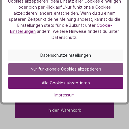
Cookies akzeptieren“ dem Einsatz aller Cookies einwilligen
oder dich per Klick auf „Nur funktionale Cookies
Bestseller
akzeptieren“ anders entscheiden. Wenn du zu einem
späteren Zeitpunkt deine Meinung änderst, kannst du die
Einstellungen stets für die Zukunft unter
Cookie-
Einstellungen
ändern. Weitere Hinweise findest du unter
Datenschutz.
Datenschutzeinstellungen
Duftsteinteller grau + Frangipani Duftstein
M
Nur funktionale Cookies akzeptieren
7,90 €
Alle Cookies akzeptieren
(2)
Impressum
In den Warenkorb