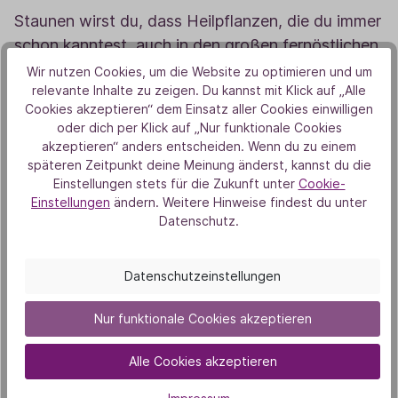
Staunen wirst du, dass Heilpflanzen, die du immer
schon kanntest, auch in den großen fernöstlichen
Gesundheitssystemen verwendet werden.
Wir nutzen Cookies, um die Website zu optimieren und um
relevante Inhalte zu zeigen. Du kannst mit Klick auf „Alle
Cookies akzeptieren“ dem Einsatz aller Cookies einwilligen
Erlebe, wie du selbst ein paar kleine Tipps aus den
oder dich per Klick auf „Nur funktionale Cookies
großen Energiesystemen für dich anwenden
akzeptieren“ anders entscheiden. Wenn du zu einem
kannst. Diese Gartenführung ist eine sinnliche
späteren Zeitpunkt deine Meinung änderst, kannst du die
Einstellungen stets für die Zukunft unter
Cookie-
Reise nach Fernost – voller Düfte und Inspiration.
Einstellungen
ändern. Weitere Hinweise findest du unter
Du lernst, die Sprache der Pflanzen neu kennen
Datenschutz.
und kannst sie gezielt für dein inneres
Gleichgewicht nutzen. Diese Erfahrung schenkt
Datenschutzeinstellungen
dir neue Perspektiven und tiefere Verbindungen
zur Natur.
Nur funktionale Cookies akzeptieren
Fernöstliche Weisheit trifft westliche
Alle Cookies akzeptieren
Aromatherapie – erlebe Balance, die du