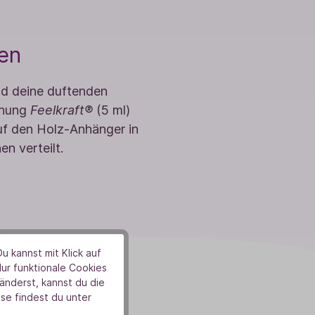
len
nd deine duftenden
chung
Feelkraft®
(5 ml)
auf den Holz-Anhänger in
n verteilt.
u kannst mit Klick auf
Nur funktionale Cookies
nderst, kannst du die
se findest du unter