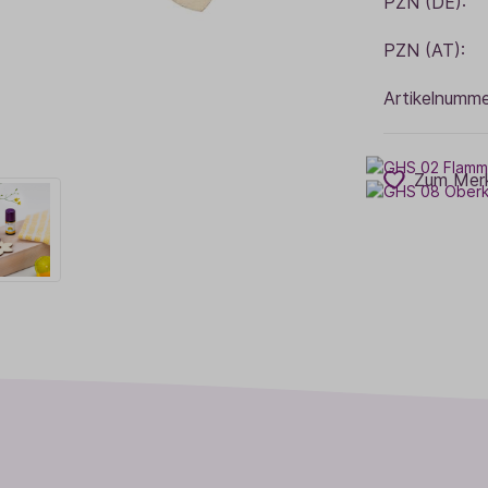
PZN (DE):
PZN (AT):
Artikelnumme
Zum Merk