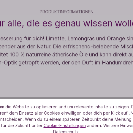
PRODUKTINFORMATIONEN
r alle, die es genau wissen wol
esserung für dich! Limette, Lemongras und Orange si
pender aus der Natur. Die erfrischend-belebende Mis
ltet 100 % naturreine ätherische Öle und kann direkt 
-Optik getropft werden, der den Duft im Handumdrehe
m die Website zu optimieren und um relevante Inhalte zu zeigen. D
ren“ dem Einsatz aller Cookies einwilligen oder dich per Klick auf „
entscheiden. Wenn du zu einem späteren Zeitpunkt deine Meinung ä
 für die Zukunft unter
Cookie-Einstellungen
ändern. Weitere Hinwei
Datenschutz.