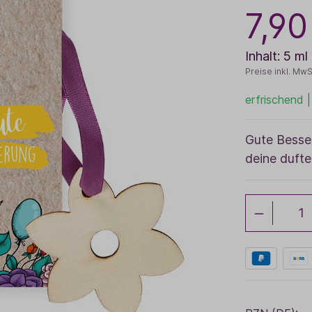
7,90
Baldini Naturkosmetik
Funktionskosmetik
Saunadüfte
Inhalt:
5 ml
Preise inkl. MwS
erfrischend |
Gute Besse
deine duft