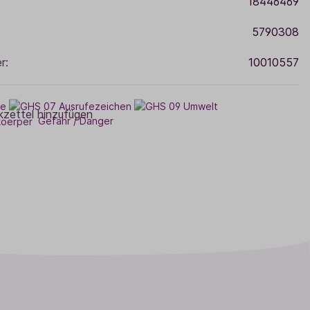
18446469
5790308
r:
10010557
zettel hinzufügen
Gefahr / Danger