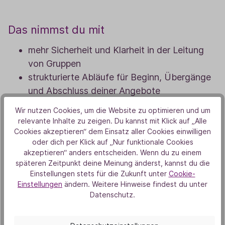
Das nimmst du mit
mehr Sicherheit und Klarheit in der Leitung
von Gruppen
strukturierte Abläufe für Beginn, Übergänge
und Abschluss deiner Angebote
neue Impulse für Atmosphäre, Tiefe und
Wir nutzen Cookies, um die Website zu optimieren und um
Teilnehmerbindung
relevante Inhalte zu zeigen. Du kannst mit Klick auf „Alle
Verständnis dafür, wie Duft Prozesse
Cookies akzeptieren“ dem Einsatz aller Cookies einwilligen
oder dich per Klick auf „Nur funktionale Cookies
unterstützt und stabilisiert
akzeptieren“ anders entscheiden. Wenn du zu einem
praxiserprobte Werkzeuge für eine spürbar
späteren Zeitpunkt deine Meinung änderst, kannst du die
professionellere Arbeit
Einstellungen stets für die Zukunft unter
Cookie-
Einstellungen
ändern. Weitere Hinweise findest du unter
Datenschutz.
Passend für dich, wenn du …