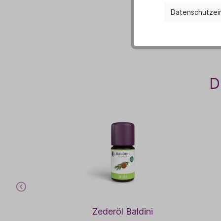
Datenschutzei
D
Zederöl Baldini