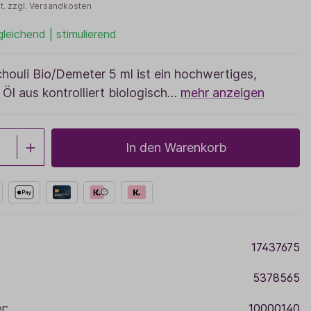
t. zzgl. Versandkosten
Sale
leichend | stimulierend
Adventskalender
chouli Bio/Demeter 5 ml ist ein hochwertiges,
 Öl aus kontrolliert biologisch…
mehr anzeigen
In den Warenkorb
17437675
5378565
r:
10000140