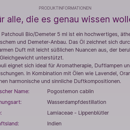
PRODUKTINFORMATIONEN
r alle, die es genau wissen wol
i Patchouli Bio/Demeter 5 ml ist ein hochwertiges, äthe
ischem und Demeter-Anbau. Das Öl zeichnet sich durch
rmen Duft mit leicht süßlichen Nuancen aus, der beru
 Gleichgewicht unterstützt.
uli eignet sich ideal für Aromatherapie, Duftlampen 
schungen. In Kombination mit Ölen wie Lavendel, Ora
hen harmonische und sinnliche Duftkompositionen.
scher Name:
Pogostemon cablin
ungsart:
Wasserdampfdestillation
:
Lamiaceae - Lippenblütler
ftsland:
Indien