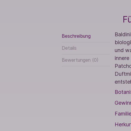
Fü
Baldin
Beschreibung
biolog
Details
und wa
innere
Bewertungen (0)
Patcho
Duftmi
entste
Botani
Gewinn
Familie
Herkun