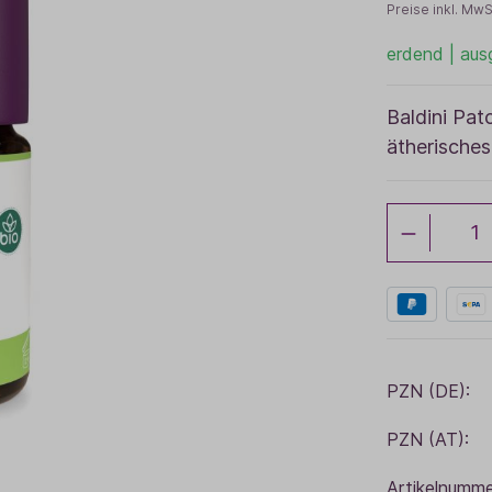
Preise inkl. MwS
Baldini Naturkosmetik
Funktionskosmetik
Saunadüfte
erdend | ausg
Baldini Pat
ätherisches
PZN (DE):
PZN (AT):
Artikelnumme