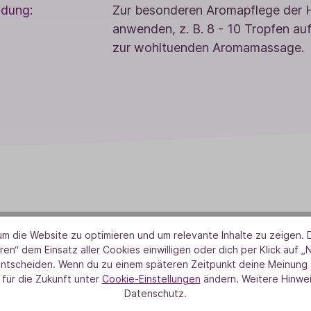
dung:
Zur besonderen Aromapflege der H
anwenden, z. B. 8 - 10 Tropfen auf
zur wohltuenden Aromamassage.
m die Website zu optimieren und um relevante Inhalte zu zeigen. D
ren“ dem Einsatz aller Cookies einwilligen oder dich per Klick auf „
VON HERZEN
entscheiden. Wenn du zu einem späteren Zeitpunkt deine Meinung ä
 für die Zukunft unter
Cookie-Einstellungen
ändern. Weitere Hinwei
Aus Liebe zur Natur
Datenschutz.