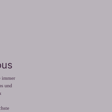
pus
be immer
ps und
&
chste