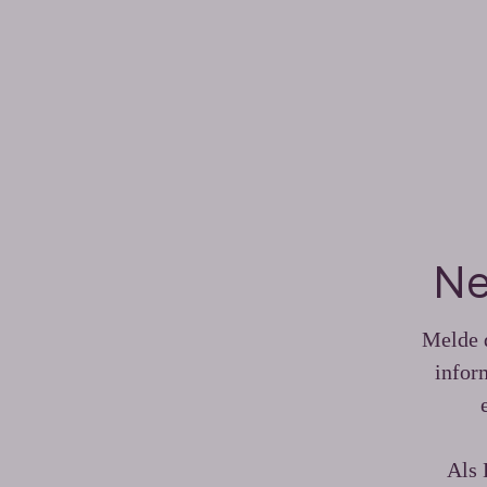
Ne
Melde d
infor
Als 