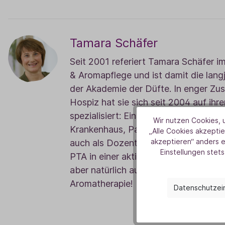
Tamara Schäfer
Seit 2001 referiert Tamara Schäfer i
& Aromapflege und ist damit die langj
der Akademie der Düfte. In enger Zu
Hospiz hat sie sich seit 2004 auf ih
spezialisiert: Einsatz ätherischer Öle 
Wir nutzen Cookies, u
Krankenhaus, Palliativpflege und Hosp
„Alle Cookies akzeptie
akzeptieren“ anders 
auch als Dozentin der Uni Gießen spric
Einstellungen stets
PTA in einer aktiven Aroma-Apotheke 
aber natürlich auch mit anderen viel
Aromatherapie!
Datenschutzei