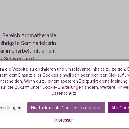
m Bereich Aromatherapie
ährigste Seminarleiterin
sammenarbeit mit einem
ren Schwerpunkt
in der Pflege, im
m die Website zu optimieren und um relevante Inhalte zu zeigen. D
izarbeit, über den sie
ren“ dem Einsatz aller Cookies einwilligen oder dich per Klick auf „
entscheiden. Wenn du zu einem späteren Zeitpunkt deine Meinung ä
ht. Bei ihrer Arbeit als
 für die Zukunft unter
Cookie-Einstellungen
ändern. Weitere Hinwei
beschäftigt sie sich
Datenschutz.
seitigen Themen der
nstellungen
Nur funktionale Cookies akzeptieren
Alle Coo
Impressum