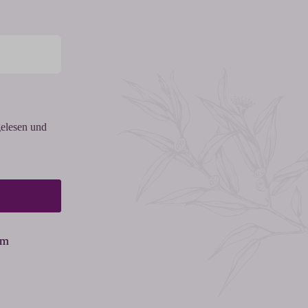
elesen und
am