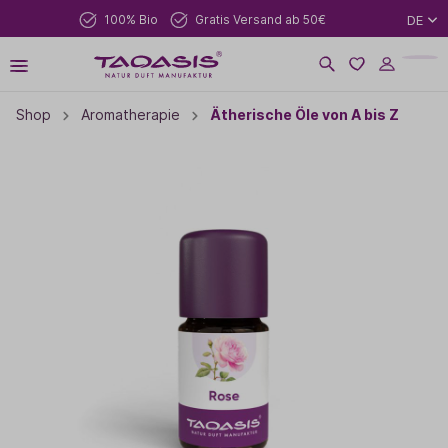
100% Bio
Gratis Versand ab 50€
DE
Shop
Aromatherapie
Ätherische Öle von A bis Z