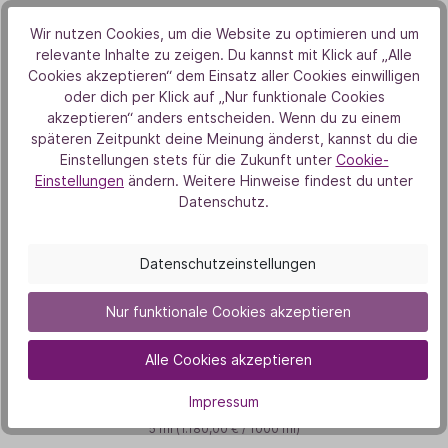
Unsere Duft-Highlights
Wir nutzen Cookies, um die Website zu optimieren und um
Das könnte dich auch
relevante Inhalte zu zeigen. Du kannst mit Klick auf „Alle
Cookies akzeptieren“ dem Einsatz aller Cookies einwilligen
interessieren
oder dich per Klick auf „Nur funktionale Cookies
akzeptieren“ anders entscheiden. Wenn du zu einem
späteren Zeitpunkt deine Meinung änderst, kannst du die
Einstellungen stets für die Zukunft unter
Cookie-
Bestseller
Einstellungen
ändern. Weitere Hinweise findest du unter
Datenschutz.
Datenschutzeinstellungen
Nur funktionale Cookies akzeptieren
Zitronenöl
Alle Cookies akzeptieren
Impressum
5,90 €
5 ml
(1.180,00 € / 1000 ml)