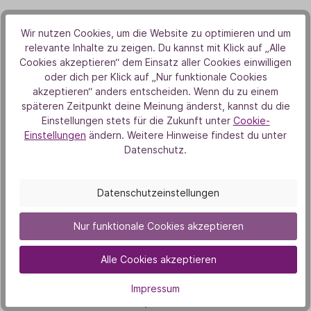
Unsere Duft-Highlights
Wir nutzen Cookies, um die Website zu optimieren und um
relevante Inhalte zu zeigen. Du kannst mit Klick auf „Alle
Das könnte dich auch
Cookies akzeptieren“ dem Einsatz aller Cookies einwilligen
oder dich per Klick auf „Nur funktionale Cookies
interessieren
akzeptieren“ anders entscheiden. Wenn du zu einem
späteren Zeitpunkt deine Meinung änderst, kannst du die
Einstellungen stets für die Zukunft unter
Cookie-
Einstellungen
ändern. Weitere Hinweise findest du unter
Datenschutz.
Datenschutzeinstellungen
Nur funktionale Cookies akzeptieren
Alle Cookies akzeptieren
Eukalyptusöl Baldini
Impressum
4,90 €