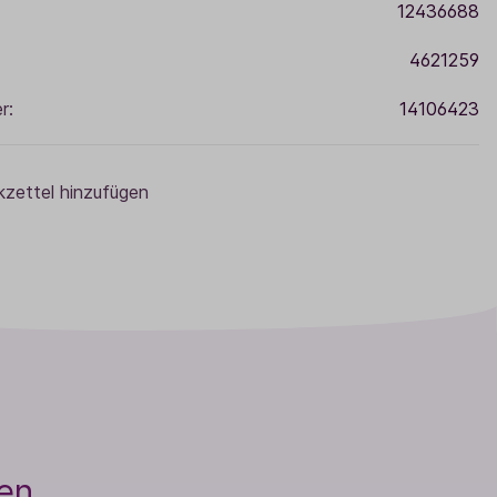
12436688
4621259
r:
14106423
zettel hinzufügen
len