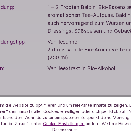
dung:
1 – 2 Tropfen Baldini Bio-Essenz a
aromatischen Tee-Aufguss. Baldin
auch hervorragend zum Würzen un
Dressings, Süßspeisen und Gebäc
dungstipp:
Vanillesahne
2 drops Vanille Bio-Aroma verfein
(250 ml)
n:
Vanilleextrakt in Bio-Alkohol.
m die Website zu optimieren und um relevante Inhalte zu zeigen. D
ren“ dem Einsatz aller Cookies einwilligen oder dich per Klick auf „
entscheiden. Wenn du zu einem späteren Zeitpunkt deine Meinung ä
 für die Zukunft unter
Cookie-Einstellungen
ändern. Weitere Hinwei
Datenschutz.