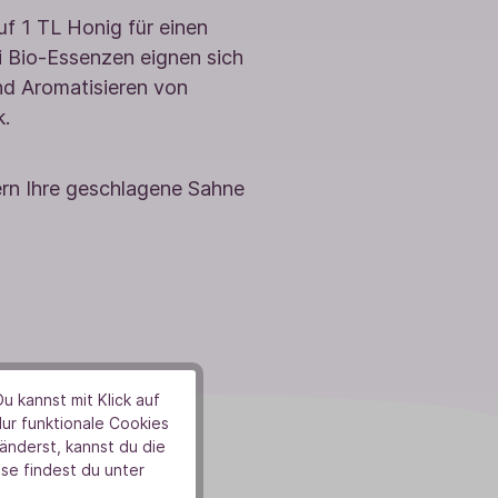
uf 1 TL Honig für einen
i Bio-Essenzen eignen sich
d Aromatisieren von
k.
ern Ihre geschlagene Sahne
u kannst mit Klick auf
Nur funktionale Cookies
nderst, kannst du die
se findest du unter