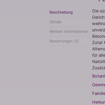
Die sü
Beschreibung
Gerich
Details
weihna
unverz
Weitere Informationen
Besond
Bewertungen (2)
Zutat 
Altern
für al
Natürl
Zusätz
Botan
Gewin
Familie
Herkun