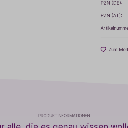
PZN (DE):
PZN (AT):
Artikelnumme
Zum Merk
PRODUKTINFORMATIONEN
r alle, die es genau wissen wol