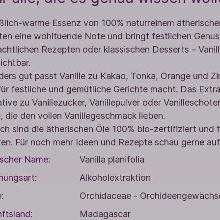
ßlich-warme Essenz von 100% naturreinem ätherischem 
ten eine wohltuende Note und bringt festlichen Genuss
chtlichen Rezepten oder klassischen Desserts – Vanille
ichtbar.
ers gut passt Vanille zu Kakao, Tonka, Orange und Zim
für festliche und gemütliche Gerichte macht. Das Extrak
ative zu Vanillezucker, Vanillepulver oder Vanilleschote
le, die den vollen Vanillegeschmack lieben.
ich sind die ätherischen Öle 100% bio-zertifiziert und f
en. Für noch mehr Ideen und Rezepte schau gerne au
ischer Name:
Vanilla planifolia
nungsart:
Alkoholextraktion
:
Orchidaceae - Orchideengewächs
ftsland:
Madagascar