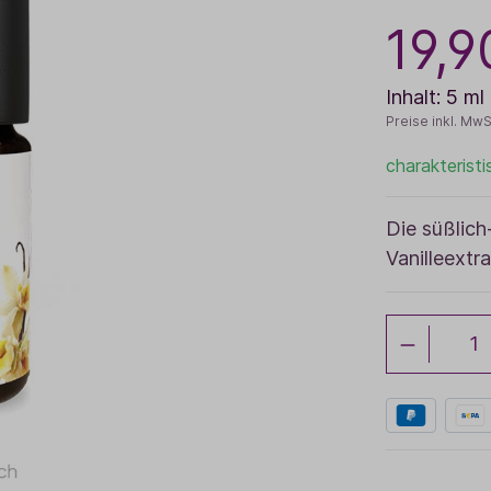
19,9
Baldini Naturkosmetik
Funktionskosmetik
Saunadüfte
Inhalt:
5 ml
Preise inkl. MwS
charakteristi
Die süßlic
Vanilleextr