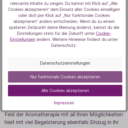
relevante Inhalte zu zeigen. Du kannst mit Klick auf „Alle
Cookies akzeptieren“ dem Einsatz aller Cookies einwilligen
oder dich per Klick auf „Nur funktionale Cookies
Lea Theissen
akzeptieren“ anders entscheiden. Wenn du zu einem
späteren Zeitpunkt deine Meinung änderst, kannst du die
Die Gesundheit von Körper, Seele und Geist – und
Einstellungen stets für die Zukunft unter
Cookie-
besonders deren Zusammenspiel – fasziniert Lea
Einstellungen
ändern. Weitere Hinweise findest du unter
schon ihr gesamtes Leben. Daher entschied sie
Datenschutz.
sich 2014, neben ihrem Studium der
Wirtschaftspsychologie, in die Welt des Yoga
Datenschutzeinstellungen
einzutauchen und später auch selbst zu
unterrichten. Da Ernährung für Lea ebenfalls ein
Nur funktionale Cookies akzeptieren
wesentlicher Schlüssel in puncto allumfassende
Alle Cookies akzeptieren
Gesundheit darstellt, absolvierte sie nach ihrem
Studium berufsbegleitend noch eine
Impressum
Weiterbildung zum Ernährungscoach. Das große
Feld der Aromatherapie mit all ihren Möglichkeiten
hielt mit viel Begeisterung ebenfalls Einzug in ihr