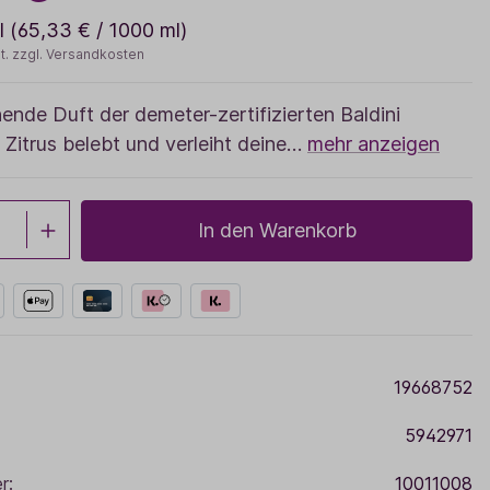
Sale
l
(65,33 € / 1000 ml)
t. zzgl. Versandkosten
Adventskalender
hende Duft der demeter-zertifizierten Baldini
Zitrus belebt und verleiht deine…
mehr anzeigen
In den Warenkorb
19668752
5942971
r:
10011008