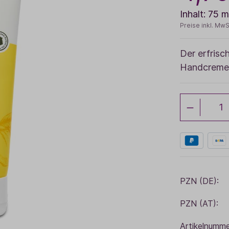
Inhalt:
75 m
Baldini Naturkosmetik
Funktionskosmetik
Saunadüfte
Preise inkl. MwS
Der erfrisc
Handcreme 
PZN (DE):
PZN (AT):
Artikelnumme