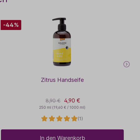
-44%
Zitrus Handseife
4,90 €
8,90 €
250 ml
(19,60 € / 1000 ml)
(1)
In den Warenkorb