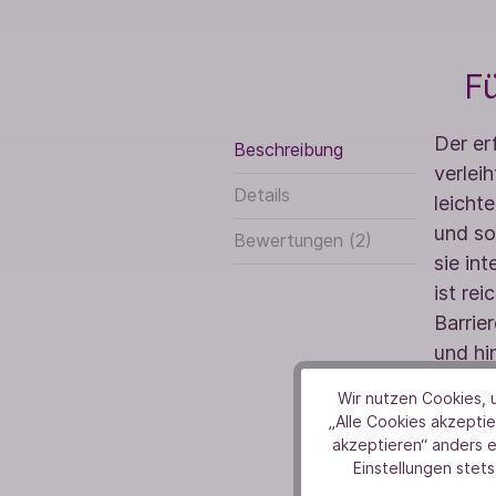
Fü
Der er
Beschreibung
verlei
Details
leicht
und so
Bewertungen (2)
sie in
ist re
Barrie
und hin
Handta
Wir nutzen Cookies, u
„Alle Cookies akzeptie
akzeptieren“ anders 
Einstellungen stets