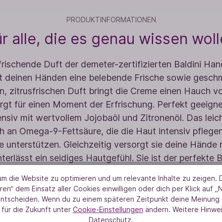
PRODUKTINFORMATIONEN
r alle, die es genau wissen wol
frischende Duft der demeter-zertifizierten Baldini Ha
ht deinen Händen eine belebende Frische sowie geschm
en, zitrusfrischen Duft bringt die Creme einen Hauch v
rgt für einen Moment der Erfrischung. Perfekt geeigne
tensiv mit wertvollem Jojobaöl und Zitronenöl. Das lei
ich an Omega-9-Fettsäure, die die Haut intensiv pflegen
re unterstützen. Gleichzeitig versorgt sie deine Hände 
terlässt ein seidiges Hautgefühl. Sie ist der perfekte B
sche, am Arbeitsplatz oder zu Hause.
m die Website zu optimieren und um relevante Inhalte zu zeigen. D
ren“ dem Einsatz aller Cookies einwilligen oder dich per Klick auf „
entscheiden. Wenn du zu einem späteren Zeitpunkt deine Meinung ä
 für die Zukunft unter
Cookie-Einstellungen
ändern. Weitere Hinwei
Datenschutz.