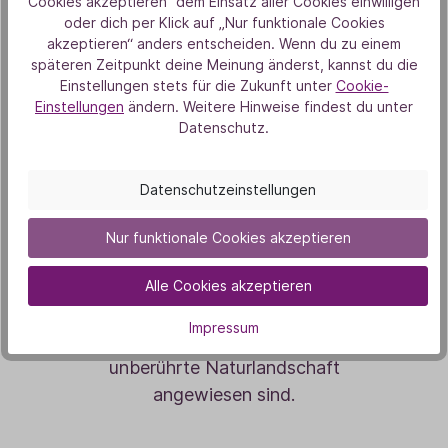
Cookies akzeptieren“ dem Einsatz aller Cookies einwilligen
gesetzt und als Lebensraum für
oder dich per Klick auf „Nur funktionale Cookies
Wildbienen, aber auch andere Insekten
akzeptieren“ anders entscheiden. Wenn du zu einem
späteren Zeitpunkt deine Meinung änderst, kannst du die
wie Hummeln, Schmetterlinge und
Einstellungen stets für die Zukunft unter
Cookie-
Nachtfalter, weiter gepflegt. Ein
Einstellungen
ändern. Weitere Hinweise findest du unter
wichtiger Schritt für die Region, denn
Datenschutz.
auch im ländlichen Ostwestfalen-
Lippe, unserer Heimatregion, werden
Datenschutzeinstellungen
noch 95 Prozent der Landwirtschaft
konventionell betrieben und Böden
Nur funktionale Cookies akzeptieren
und Äcker mit Pestiziden belastet.
Keine guten Lebensbedingungen für
Alle Cookies akzeptieren
die Wildbienen, die bei der
Impressum
Nahrungssuche auf eine vielfältige und
unberührte Naturlandschaft
angewiesen sind.