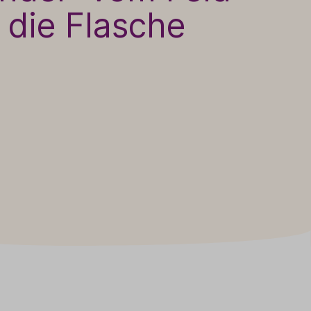
n die Flasche
Sale
Adventskalender