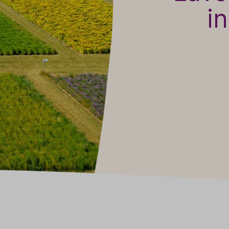
i
Baldini Naturkosmetik
Funktionskosmetik
Saunadüfte