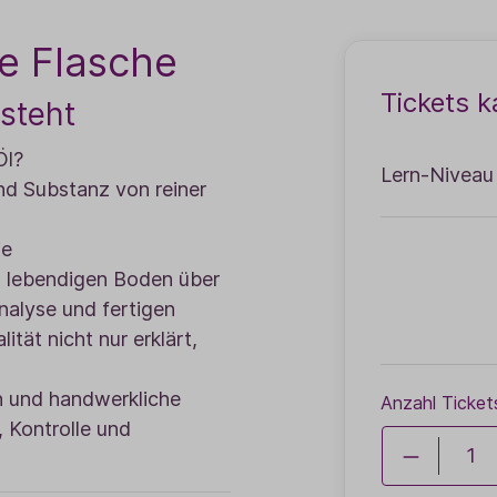
ie Flasche
Tickets k
tsteht
Öl?
Lern-Niveau
nd Substanz von reiner
ie
m lebendigen Boden über
analyse und fertigen
tät nicht nur erklärt,
n und handwerkliche
Anzahl Ticket
, Kontrolle und