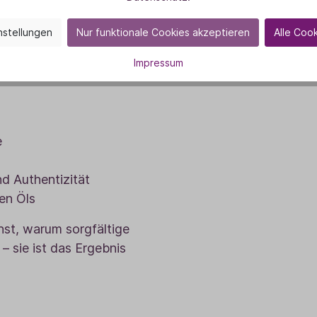
nstellungen
Nur funktionale Cookies akzeptieren
Alle Coo
ende Schritt: die
Impressum
e
d Authentizität
en Öls
hst, warum sorgfältige
 – sie ist das Ergebnis