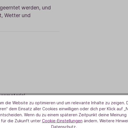
 geerntet werden, und
t, Wetter und
zenmaterial
m die Website zu optimieren und um relevante Inhalte zu zeigen. D
 über Reinheit und
ren“ dem Einsatz aller Cookies einwilligen oder dich per Klick auf „
entscheiden. Wenn du zu einem späteren Zeitpunkt deine Meinung ä
 Prozess der Ölgewinnung
 für die Zukunft unter
Cookie-Einstellungen
ändern. Weitere Hinwei
Datenschutz.