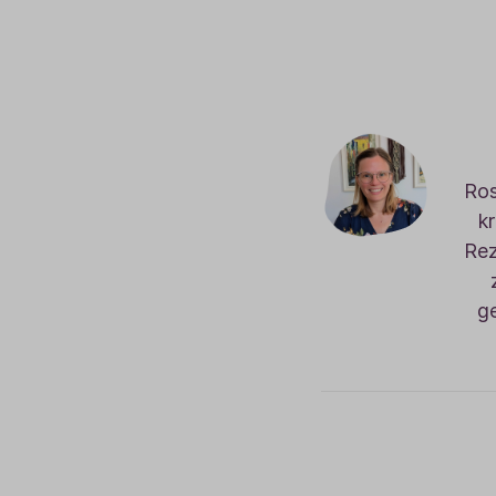
Ros
k
Rez
g