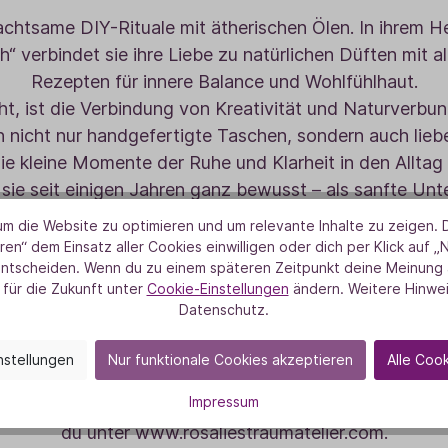
 achtsame DIY-Rituale mit ätherischen Ölen. In ihrem H
h“ verbindet sie ihre Liebe zu natürlichen Düften mit a
Rezepten für innere Balance und Wohlfühlhaut.
t, ist die Verbindung von Kreativität und Naturverbund
n nicht nur handgefertigte Taschen, sondern auch lieb
e kleine Momente der Ruhe und Klarheit in den Alltag 
 sie seit einigen Jahren ganz bewusst – als sanfte Unt
s Ausgleich in intensiven Zeiten und als Inspiration fü
m die Website zu optimieren und um relevante Inhalte zu zeigen. D
an, dass das Wohlbefinden im Kleinen beginnt: in einem
ren“ dem Einsatz aller Cookies einwilligen oder dich per Klick auf „
entscheiden. Wenn du zu einem späteren Zeitpunkt deine Meinung ä
Duft, in einer bewussten Berührung der Haut. Mit ihr
 für die Zukunft unter
Cookie-Einstellungen
ändern. Weitere Hinwei
utigen, selbst aktiv zu werden, natürliche Zutaten z
Datenschutz.
kleine Inseln der Achtsamkeit zu schaffen.
llte Rezept stammt aus ihrem Buch „Von Herzen natürlic
nstellungen
Nur funktionale Cookies akzeptieren
Alle Coo
ings-ätherischen Öle und zahlreiche DIY-Rezepte für in
Impressum
nt. Weitere Informationen zum Buch sowie Einblicke in 
du unter www.rosaliestraumatelier.com.