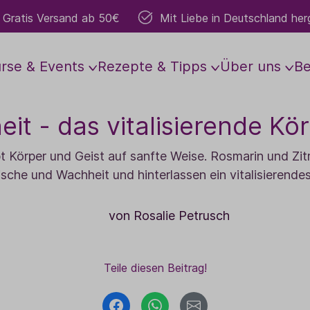
Gratis Versand ab 50€
Mit Liebe in Deutschland herg
rse & Events
Rezepte & Tipps
Über uns
B
eit - das vitalisierende Kö
d & Soul
Grundlagen
Anbau
Aromakosmetik
Vor Ort
Führungen & Worksho
Mitmachen
Raumbed
ebt Körper und Geist auf sanfte Weise. Rosmarin und Z
s Z
Die wichtigsten Öle
Gesichtspflege
TaoFarm
Lavendelwochen
Gartenführungen
Raumsprays
Mitarbeiter:in w
sche und Wachheit und hinterlassen ein vitalisierende
r
Anwendung
Körperpflege
Weltweiter Anbau
Besondere Erlebnisse
Workshops
Raumdüfte
Anbaupartner we
r
Lesungen
Dosierung
Basis- & Massageöle
Yoga & mehr
Duftlampen
Vertriebspartner
von Rosalie Petrusch
en
Schwangerschaft
Roll-Ons
Konzerte
Duftgeräte
Sport & Bewegung
Hydrolate
Teamevents
Zubehör
Teile diesen Beitrag!
Babys & Kinder
Naturparfum
Gartenführungen
Duftsets
Dufte Schule Studie
Aura- & Bodysprays
Duftsteine