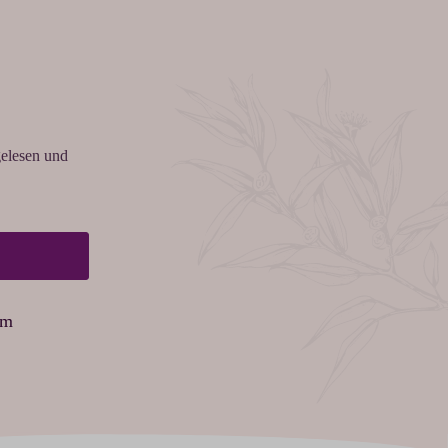
elesen und
am