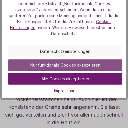
oder dich per Klick auf „Nur funktionale Cookies
Augenbereiches.
akzeptieren“ anders entscheiden. Wenn du zu einem
späteren Zeitpunkt deine Meinung änderst, kannst du die
Einstellungen stets für die Zukunft unter
Cookie-
Deshalb ist die
Augencreme
für mich auch
Einstellungen
ändern. Weitere Hinweise findest du unter
unverzichtbar. Weil um den Augenbereich herum
Datenschutz.
weniger Talgdrüsen vorhanden sind, die die Haut
auf natürliche Weise mit Feuchtigkeit versorgen
Datenschutzeinstellungen
würden, ist hier eine Extra-Pflege ganz besonders
wichtig. Hier entstehen im Laufe des Lebens
Nur funktionale Cookies akzeptieren
schneller Trockenheitsfältchen, die vermieden
werden können. Die
Augencreme
kann schon ab
Alle Cookies akzeptieren
Mitte 20 und früher, verwendet werden. Gern
Impressum
auch auf der Haut über der Oberlippe, die auch zu
Trockenheitsfältchen neigt. Auch hier ist die
Konsistenz der Creme sehr angenehm. Sie lässt
sich gut verteilen und zieht vor allem auch schnell
in die Haut ein.