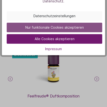
Datenschutz.
Datenschutzeinstellungen
Unsere Duft-Highlights
Das könnte dich auch
Nur funktionale Cookies akzeptieren
interessieren
Alle Cookies akzeptieren
Impressum
Bestseller
B
Feelfreude® Duftkomposition