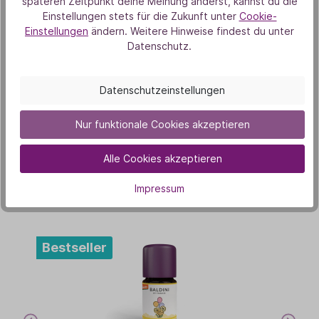
späteren Zeitpunkt deine Meinung änderst, kannst du die
Aus Liebe zur Natur
Einstellungen stets für die Zukunft unter
Cookie-
Einstellungen
ändern. Weitere Hinweise findest du unter
Datenschutz.
Datenschutzeinstellungen
Nur funktionale Cookies akzeptieren
Unsere Duft-Highlights
Das könnte dich auch
Alle Cookies akzeptieren
interessieren
Impressum
Bestseller