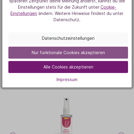
späteren Zeitpunkt deine Meinung änderst, kannst du die
Aus Liebe zur Natur
Einstellungen stets für die Zukunft unter
Cookie-
Einstellungen
ändern. Weitere Hinweise findest du unter
Datenschutz.
Datenschutzeinstellungen
Nur funktionale Cookies akzeptieren
Unsere Duft-Highlights
Alle Cookies akzeptieren
Das könnte dich auch
interessieren
Impressum