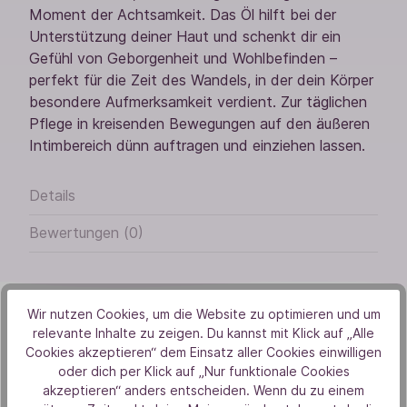
Moment der Achtsamkeit. Das Öl hilft bei der
Unterstützung deiner Haut und schenkt dir ein
Gefühl von Geborgenheit und Wohlbefinden –
perfekt für die Zeit des Wandels, in der dein Körper
besondere Aufmerksamkeit verdient. Zur täglichen
Pflege in kreisenden Bewegungen auf den äußeren
Intimbereich dünn auftragen und einziehen lassen.
Details
Bewertungen (0)
Wir nutzen Cookies, um die Website zu optimieren und um
relevante Inhalte zu zeigen. Du kannst mit Klick auf „Alle
Cookies akzeptieren“ dem Einsatz aller Cookies einwilligen
oder dich per Klick auf „Nur funktionale Cookies
Von Herzen
akzeptieren“ anders entscheiden. Wenn du zu einem