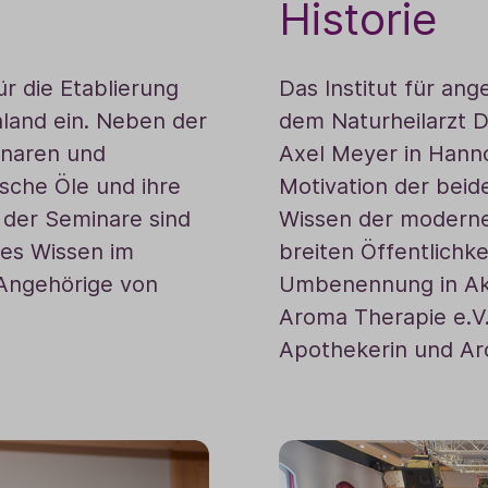
Historie
ür die Etablierung
Das Institut für an
land ein. Neben der
dem Naturheilarzt 
minaren und
Axel Meyer in Hanno
sche Öle und ihre
Motivation der beid
 der Seminare sind
Wissen der moderne
tes Wissen im
breiten Öffentlichk
 Angehörige von
Umbenennung in Aka
Aroma Therapie e.V. 
Apothekerin und Ar