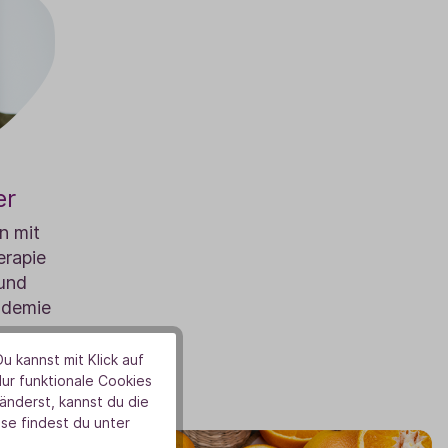
er
n mit
rapie
 und
ademie
u kannst mit Klick auf
Nur funktionale Cookies
nderst, kannst du die
se findest du unter