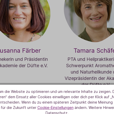
usanna Färber
Tamara Schäf
ekerin und Präsidentin
PTA und Heilpraktikeri
kademie der Düfte e.V.
Schwerpunkt Aromathe
und Naturheilkunde
Vizepräsidentin der Ak
der Düfte e.V.
m die Website zu optimieren und um relevante Inhalte zu zeigen. D
ren“ dem Einsatz aller Cookies einwilligen oder dich per Klick auf „
entscheiden. Wenn du zu einem späteren Zeitpunkt deine Meinung ä
 für die Zukunft unter
Cookie-Einstellungen
ändern. Weitere Hinwei
Datenschutz.