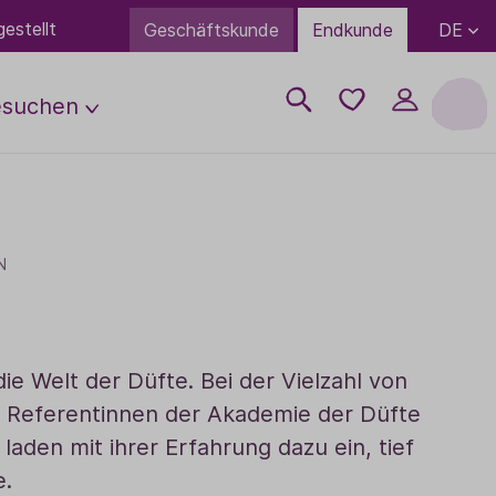
estellt
DE
Geschäftskunde
Endkunde
esuchen
ps
uftung
Wissenwertes
Über uns
Anreise
Neuheiten
Partner Übersicht
Geschenke
FAQ
Öffnungszeiten
erden
Trends
Campus
N
Bio-Lebensmittel
White Label
Kontakt
rden
Ausbildung
TaoBox
Bulk-Bestellung
 werden
Duftboxen
Kontakt
e Welt der Düfte. Bei der Vielzahl von
Literatur
le Referentinnen der Akademie der Düfte
Bekleidung & Accessoires
aden mit ihrer Erfahrung dazu ein, tief
Gutscheine
e.