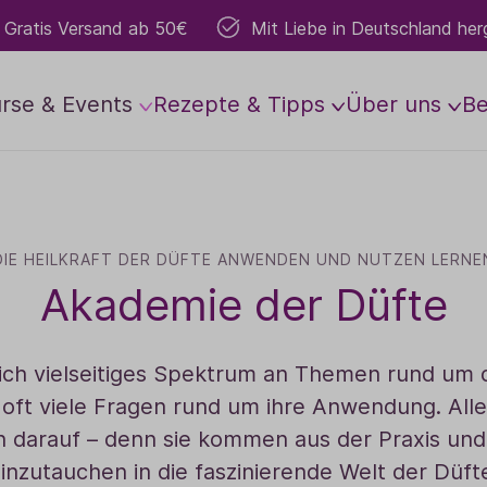
Gratis Versand ab 50€
Mit Liebe in Deutschland herg
rse & Events
Rezepte & Tipps
Über uns
B
d & Soul
Grundlagen
Anbau
Aromakosmetik
Vor Ort
Führungen & Worksho
Mitmachen
Raumbed
s Z
Die wichtigsten Öle
Gesichtspflege
TaoFarm
Lavendelwochen
Gartenführungen
Raumsprays
Mitarbeiter:in w
DIE HEILKRAFT DER DÜFTE ANWENDEN UND NUTZEN LERNE
Akademie der Düfte
r
Anwendung
Körperpflege
Weltweiter Anbau
Besondere Erlebnisse
Workshops
Raumdüfte
Anbaupartner we
r
Lesungen
Dosierung
Basis- & Massageöle
Yoga & mehr
Duftlampen
Vertriebspartner
en
Schwangerschaft
Roll-Ons
Konzerte
Duftgeräte
ich vielseitiges Spektrum an Themen rund um di
 oft viele Fragen rund um ihre Anwendung. Al
Sport & Bewegung
Hydrolate
Teamevents
Zubehör
darauf – denn sie kommen aus der Praxis und l
Babys & Kinder
Naturparfum
Gartenführungen
Duftsets
inzutauchen in die faszinierende Welt der Düft
Dufte Schule Studie
Aura- & Bodysprays
Duftsteine