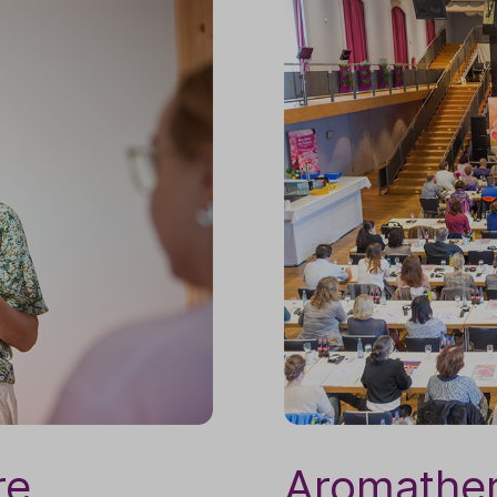
re
Aromather