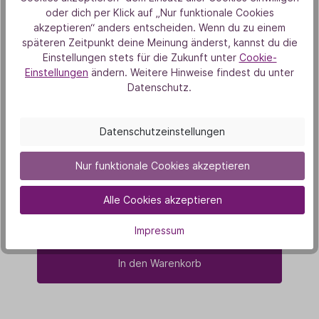
oder dich per Klick auf „Nur funktionale Cookies
akzeptieren“ anders entscheiden. Wenn du zu einem
späteren Zeitpunkt deine Meinung änderst, kannst du die
Einstellungen stets für die Zukunft unter
Cookie-
Einstellungen
ändern. Weitere Hinweise findest du unter
Datenschutz.
Datenschutzeinstellungen
Haarpracht Rosmarin Shampoo
Nur funktionale Cookies akzeptieren
9,90 €
200 ml
(49,50 € / 1000 ml)
Alle Cookies akzeptieren
Impressum
In den Warenkorb