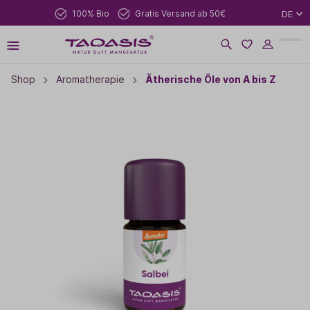
100% Bio
Gratis Versand ab 50€
DE
Shop
Aromatherapie
Ätherische Öle von A bis Z