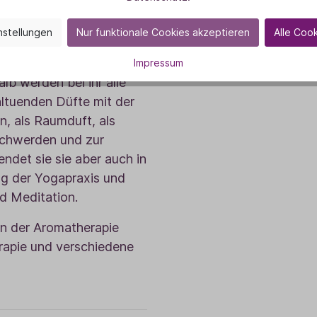
 Heilpraktikerin,
isterin oder als
nstellungen
Nur funktionale Cookies akzeptieren
Alle Coo
gefunden, die
 integrieren. Mit Duft
Impressum
alb werden bei ihr alle
ltuenden Düfte mit der
n, als Raumduft, als
schwerden und zur
ndet sie sie aber auch in
g der Yogapraxis und
d Meditation.
n der Aromatherapie
rapie und verschiedene