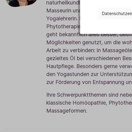
naturheilkundlich gearbeitet. Ob als
Masseurin und medizinische Bademe
Datenschutzei
Yogalehrerin. Sie hat immer Wege 
Phytotherapie und Aromatherapie zu
geht bekanntlich alles besser, desh
Möglichkeiten genutzt, um die woh
Arbeit zu verbinden: in Massageöle
gezieltes Öl bei verschiedenen Be
Hautpflege. Besonders gerne verwe
den Yogastunden zur Unterstützun
zur Förderung von Entspannung un
Ihre Schwerpunktthemen sind nebe
klassische Homöopathie, Phytothe
Massageformen.