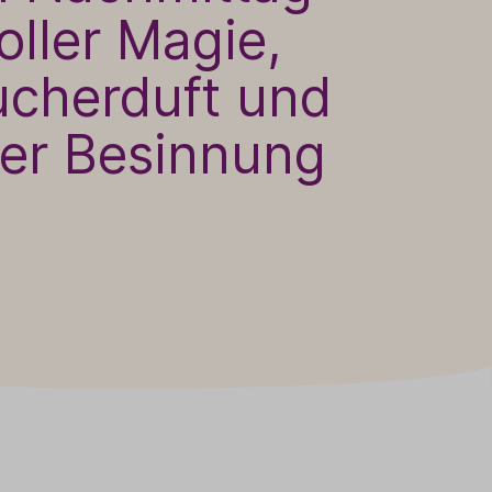
oller Magie,
Sale
Adventskalender
cherduft und
fer Besinnung