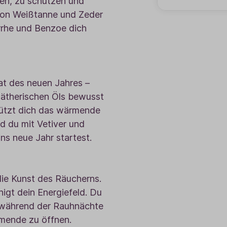
igen, zu schützen und
 von Weißtanne und Zeder
rrhe und Benzoe dich
at des neuen Jahres –
 ätherischen Öls bewusst
stützt dich das wärmende
d du mit Vetiver und
ns neue Jahr startest.
die Kunst des Räucherns.
igt dein Energiefeld. Du
ng während der Rauhnächte
mende zu öffnen.