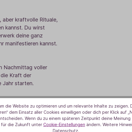
aber kraftvolle Rituale,
n kannst. Du wirst
herwerk deine ganz
r manifestieren kannst.
n Nachmittag voller
die Kraft der
 Jahr starten.
m die Website zu optimieren und um relevante Inhalte zu zeigen. D
ren“ dem Einsatz aller Cookies einwilligen oder dich per Klick auf „
entscheiden. Wenn du zu einem späteren Zeitpunkt deine Meinung ä
 für die Zukunft unter
Cookie-Einstellungen
ändern. Weitere Hinwei
 leidenschaftlich gerne
Datenschutz.