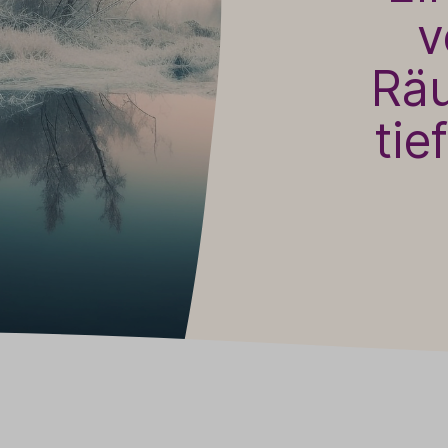
v
Baldini Naturkosmetik
Funktionskosmetik
Saunadüfte
Räu
tie