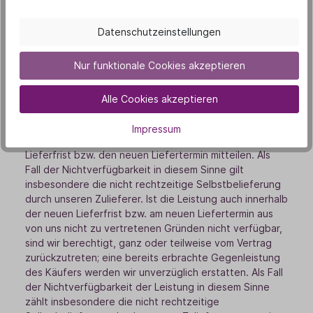
(5) Wir sind zu Teillieferungen und Teilleistungen
innerhalb der vereinbarten Lieferfristen bzw. bis zum
Datenschutzeinstellungen
vereinbarten Liefertermin berechtigt, soweit dies für
den Käufer zumutbar ist.
Nur funktionale Cookies akzeptieren
(6) Sofern wir verbindliche Lieferfristen oder
Liefertermine aus Gründen, die wir nicht zu vertreten
Alle Cookies akzeptieren
haben, nicht einhalten können (Nichtverfügbarkeit der
Leistung), werden wir den Käufer hierüber unverzüglich
Impressum
informieren und gleichzeitig die voraussichtliche, neue
Lieferfrist bzw. den neuen Liefertermin mitteilen. Als
Fall der Nichtverfügbarkeit in diesem Sinne gilt
insbesondere die nicht rechtzeitige Selbstbelieferung
durch unseren Zulieferer. Ist die Leistung auch innerhalb
der neuen Lieferfrist bzw. am neuen Liefertermin aus
von uns nicht zu vertretenen Gründen nicht verfügbar,
sind wir berechtigt, ganz oder teilweise vom Vertrag
zurückzutreten; eine bereits erbrachte Gegenleistung
des Käufers werden wir unverzüglich erstatten. Als Fall
der Nichtverfügbarkeit der Leistung in diesem Sinne
zählt insbesondere die nicht rechtzeitige