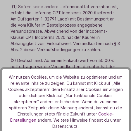
(1) Sofern keine andere Liefermodalität vereinbart ist,
erfolgt die Lieferung CPT Incoterms 2020 (Lieferort:
Am Duftgarten 1, 32791 Lage) mit Bestimmungsort an
die vom Käufer im Bestellprozess angegebene
Versandadresse. Abweichend von der Incoterms-
Klausel CPT Incoterms 2020 hat der Käufer in
Abhängigkeit vom Einkaufswert Versandkosten nach § 3
Abs. 2 dieser Verkaufsbedingungen zu zahlen.
(2) Deutschland: Ab einem Einkaufswert von 50,00 €
netto tragen wir die Versandkosten, darunter hat der
Käufer die Versandkosten in Höhe von 7,00 € brutto zu
Wir nutzen Cookies, um die Website zu optimieren und um
tragen. Österreich: Ab einem Einkaufswert von 80,00 €
relevante Inhalte zu zeigen. Du kannst mit Klick auf „Alle
netto tragen wir die Versandkosten, darunter hat der
Cookies akzeptieren“ dem Einsatz aller Cookies einwilligen
Käufer die Versandkosten in Höhe von 10,00 € brutto
oder dich per Klick auf „Nur funktionale Cookies
zu tragen.
akzeptieren“ anders entscheiden. Wenn du zu einem
späteren Zeitpunkt deine Meinung änderst, kannst du die
(3) Der Gefahrübergang erfolgt mit der Lieferung.
Einstellungen stets für die Zukunft unter
Cookie-
(4) Vereinbarte Lieferfristen begründen kein
Einstellungen
ändern. Weitere Hinweise findest du unter
Fixgeschäft.
Datenschutz.