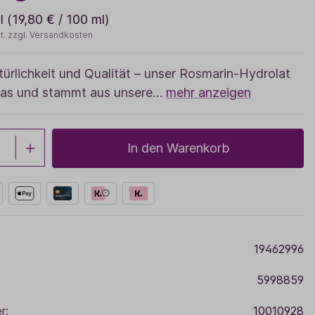
Sale
l
(19,80 € / 100 ml)
t. zzgl. Versandkosten
Adventskalender
türlichkeit und Qualität – unser Rosmarin-Hydrolat
l das und stammt aus unsere…
mehr anzeigen
In den Warenkorb
19462996
5998859
r:
10010928