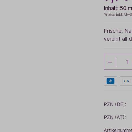
Inhalt:
50 m
Baldini Naturkosmetik
Funktionskosmetik
Saunadüfte
Preise inkl. MwS
Frische, Na
vereint al
PZN (DE):
PZN (AT):
Artikelnumme