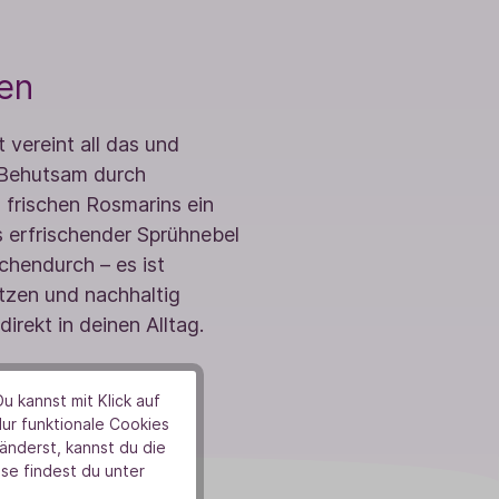
len
 vereint all das und
 Behutsam durch
 frischen Rosmarins ein
s erfrischender Sprühnebel
schendurch – es ist
ätzen und nachhaltig
rekt in deinen Alltag.
u kannst mit Klick auf
Nur funktionale Cookies
nderst, kannst du die
se findest du unter