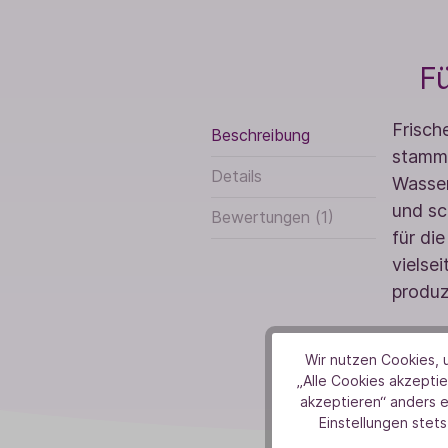
Fü
Frisch
Beschreibung
stammt
Details
Wasser
und sc
Bewertungen (1)
für di
vielse
produz
Wir nutzen Cookies, u
„Alle Cookies akzeptie
akzeptieren“ anders 
Einstellungen stets