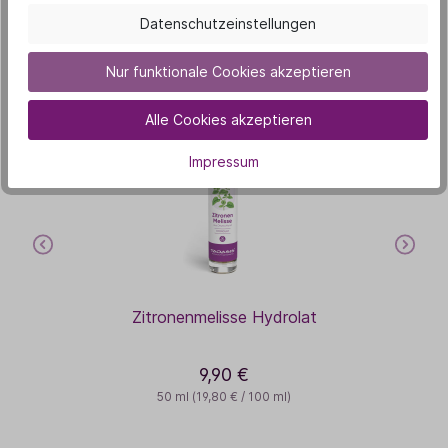
Das könnte dich auch
Datenschutzeinstellungen
interessieren
Nur funktionale Cookies akzeptieren
Alle Cookies akzeptieren
Impressum
Zitronenmelisse Hydrolat
9,90 €
50 ml
(19,80 € / 100 ml)