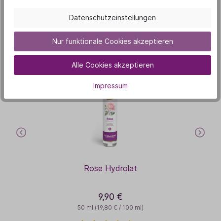
Unsere Duft-Highlights
Datenschutzeinstellungen
Das könnte dich auch
interessieren
Nur funktionale Cookies akzeptieren
Alle Cookies akzeptieren
Impressum
Rose Hydrolat
9,90 €
50 ml
(19,80 € / 100 ml)