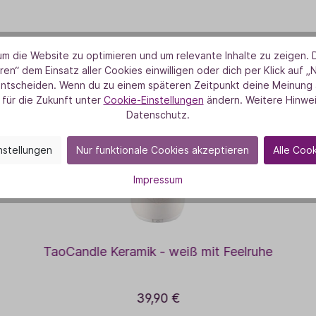
UNSERE DUFT-HIGHLIGHTS
m die Website zu optimieren und um relevante Inhalte zu zeigen. D
as könnte dich auch interessier
ren“ dem Einsatz aller Cookies einwilligen oder dich per Klick auf „
entscheiden. Wenn du zu einem späteren Zeitpunkt deine Meinung ä
 für die Zukunft unter
Cookie-Einstellungen
ändern. Weitere Hinwei
Datenschutz.
nstellungen
Nur funktionale Cookies akzeptieren
Alle Coo
Impressum
TaoCandle Keramik - weiß mit Feelruhe
39,90 €