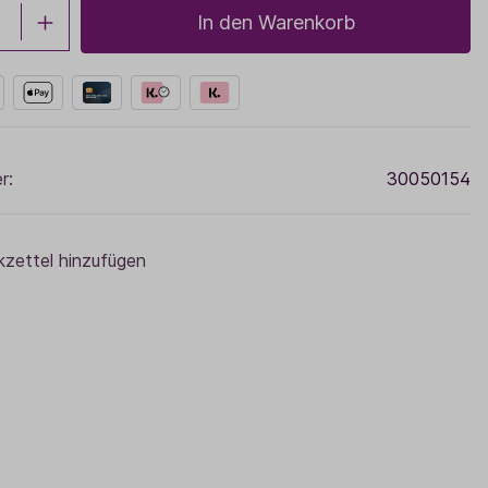
Sale
In den Warenkorb
Adventskalender
r:
30050154
zettel hinzufügen