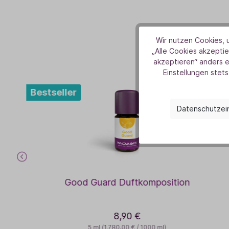
Wir nutzen Cookies, u
D
„Alle Cookies akzeptie
akzeptieren“ anders 
Einstellungen stets
Bestseller
Datenschutzei
Good Guard Duftkomposition
8,90 €
5 ml
(1.780,00 € / 1000 ml)