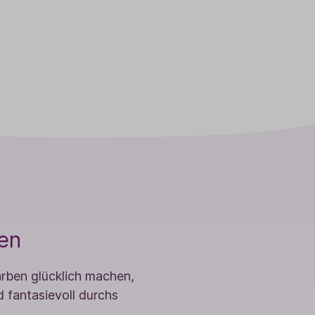
len
arben glücklich machen,
d fantasievoll durchs