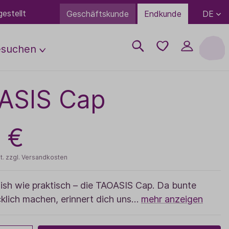
estellt
DE
Geschäftskunde
Endkunde
esuchen
ASIS Cap
ps
uftung
Wissenwertes
Über uns
Anreise
Neuheiten
Partner Übersicht
Geschenke
FAQ
Öffnungszeiten
erden
Trends
Campus
 €
Bio-Lebensmittel
White Label
Kontakt
rden
Ausbildung
TaoBox
Bulk-Bestellung
 werden
t. zzgl. Versandkosten
Duftboxen
Kontakt
Literatur
ish wie praktisch – die TAOASIS Cap. Da bunte
klich machen, erinnert dich uns…
mehr anzeigen
Bekleidung & Accessoires
Gutscheine