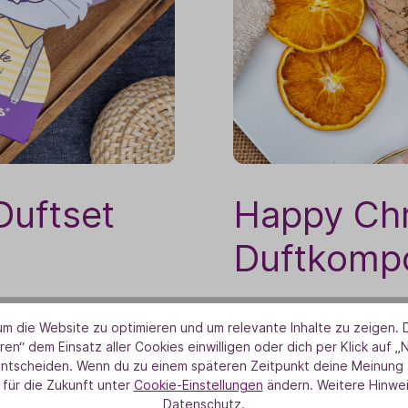
uftset
Happy Ch
Duftkompo
 Osterhase und eine
Die Festtage werden
m die Website zu optimieren und um relevante Inhalte zu zeigen. D
22! Im Inneren
besinnliche Stimmu
ren“ dem Einsatz aller Cookies einwilligen oder dich per Klick auf „
entscheiden. Wenn du zu einem späteren Zeitpunkt deine Meinung ä
 und unsere
Nelke für den passen
 für die Zukunft unter
Cookie-Einstellungen
ändern. Weitere Hinwei
!
Duft aus 100% natur
Datenschutz.