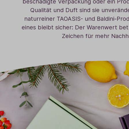
beschädigte Verpackung oder ein Produ
Düfte zum Wohlfühlen
AromaCoach für Rituale &
Zum Durchatmen
Qualität und Duft sind sie unveränd
Transformation
naturreiner TAOASIS- und Baldini-Prod
Energiespender
eines bleibt sicher: Der Warenwert be
DuftyogaCoach
Für Kinder
Zeichen für mehr Nachha
AromaCoach für Kräuter, Räucherwissen
Frauenkraft
& Pflanzenspirits
Hautwohl
AromaCoach für Schmerzkompetenz &
Für Muskeln & Gelenke
Regeneration
Für die Hausapotheke
AromaCoach für Pflege und
Insektenschutz
Palliativarbeit
Aromatherapie in der Palliativbegleitung
Weitere Seminare