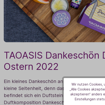
TAOASIS Dankeschön D
Ostern 2022
Ein kleines Dankeschön an dich. Unser lieber
Wir nutzen Cookies, u
kleine Seltenheit, denn das Design ist aus 20
„Alle Cookies akzeptie
akzeptieren“ anders 
befindet sich ein Duftstein in einer Alu-Dose
Einstellungen stets
Duftkomposition Dankeschön. Ganz viel Spaß