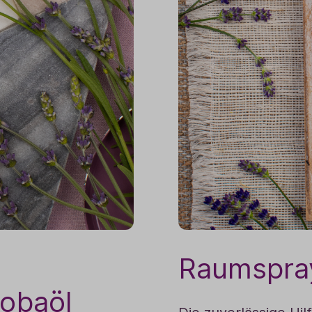
Raumspray
jobaöl