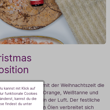
ristmas
sition
 kuschelig! Wenn mit der Weihnachtszeit die
u kannst mit Klick auf
ng kommt, sorgen Orange, Weißtanne und
Nur funktionale Cookies
nderst, kannst du die
den Duft (10 ml) in der Luft. Der festliche
se findest du unter
reinen, ätherischen Ölen verbreitet sich