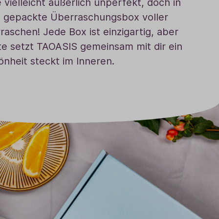
ielleicht äußerlich unperfekt, doch in
Sale
oll gepackte Überraschungsbox voller
Adventskalender
aschen! Jede Box ist einzigartig, aber
te setzt TAOASIS gemeinsam mit dir ein
nheit steckt im Inneren.