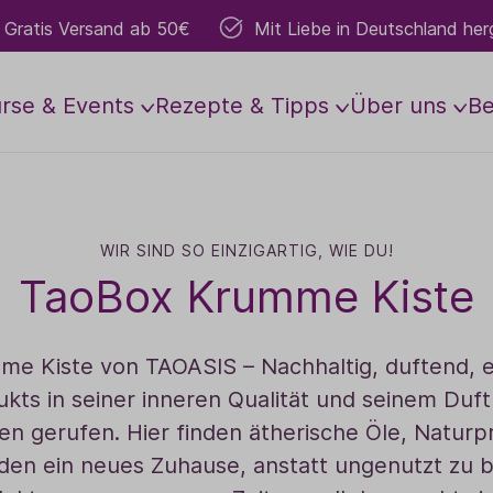
Gratis Versand ab 50€
Mit Liebe in Deutschland herg
rse & Events
Rezepte & Tipps
Über uns
B
d & Soul
Grundlagen
Anbau
Aromakosmetik
Vor Ort
Führungen & Worksho
Mitmachen
Raumbed
WIR SIND SO EINZIGARTIG, WIE DU!
s Z
Die wichtigsten Öle
Gesichtspflege
TaoFarm
Lavendelwochen
Gartenführungen
Raumsprays
Mitarbeiter:in w
TaoBox Krumme Kiste
r
Anwendung
Körperpflege
Weltweiter Anbau
Besondere Erlebnisse
Workshops
Raumdüfte
Anbaupartner we
r
Lesungen
Dosierung
Basis- & Massageöle
Yoga & mehr
Duftlampen
Vertriebspartner
me Kiste von TAOASIS – Nachhaltig, duftend, ei
en
Schwangerschaft
Roll-Ons
Konzerte
Duftgeräte
kts in seiner inneren Qualität und seinem Duft 
Sport & Bewegung
Hydrolate
Teamevents
Zubehör
en gerufen. Hier finden ätherische Öle, Naturp
Babys & Kinder
Naturparfum
Gartenführungen
Duftsets
n ein neues Zuhause, anstatt ungenutzt zu ble
Dufte Schule Studie
Aura- & Bodysprays
Duftsteine